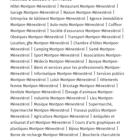
Hôtel Montpon-Ménestérol
Restaurant Montpon-Ménestérol
Garage Montpon-Ménestérol
Maison Montpon-Ménestérol
Entreprise de bâtiment Montpon-Ménestérol
Agence immobilière
Montpon-Ménestérol
Auto-moto Montpon-Ménestérol
Coiffeur
Montpon-Ménestérol
Société d'assurance Montpon-Ménestérol
Obsèques Montpon-Ménestérol
Transport Montpon-Ménestérol
Location, gîte Montpon-Ménestérol
Chambre d'hôtes Montpon-
Ménestérol
Camping Montpon-Ménestérol
Santé Montpon-
Ménestérol
Sport Montpon-Ménestérol
Associations Montpon-
Ménestérol
Médecin Montpon-Ménestérol
Banque Montpon-
Ménestérol
Biens et services pour les professionnels Montpon-
Ménestérol
Informatique Montpon-Ménestérol
Services publics
Montpon-Ménestérol
Loisir Montpon-Ménestérol
Vêtements
femme Montpon-Ménestérol
Bricolage Montpon-Ménestérol
Dentiste Montpon-Ménestérol
Élevage d'animaux Montpon-
Ménestérol
Industrie Montpon-Ménestérol
Lieu Montpon-
Ménestérol
Musique Montpon-Ménestérol
Supermarché,
hypermarché Montpon-Ménestérol
Travaux publics Montpon-
Ménestérol
Agriculture Montpon-Ménestérol
Antiquités et
artisanat d'art Montpon-Ménestérol
Cours d'arts graphiques et
plastiques Montpon-Ménestérol
Bijoux Montpon-Ménestérol
Borne de recharge Montpon-Ménestérol
Boucherie charcuterie