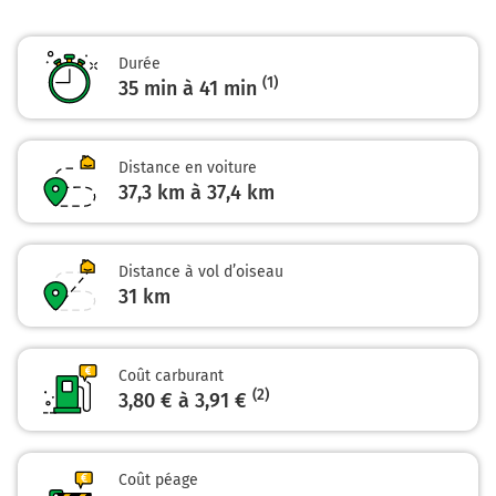
Continuer Chemin Le Reclos de Viaud sur 850 mètres
Durée
26,5 km
(1)
35 min à 41 min
Continuer Route de Paulet sur 950 mètres
27,5 km
Distance en voiture
37,3 km à 37,4 km
Continuer Route de Gendret sur 70 mètres
27,5 km
Tourner à droite sur D674 et continuer sur 1,7 kilomètre
Distance à vol d’oiseau
31
km
29,2 km
Continuer D674 sur 6 kilomètres
Coût carburant
D674
(2)
3,80 € à 3,91 €
35,2 km
Tourner à gauche sur D2 et continuer sur 75 mètres
Coût péage