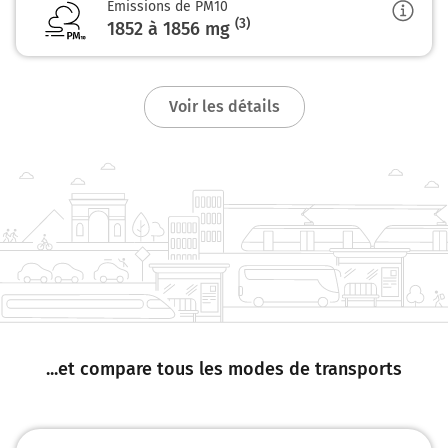
Emissions de PM10
37,1 km
(3)
1852 à 1856
mg
Tourner à droite sur Rue du Four Banal et continuer sur
5 mètres
Chalais
Voir les détails
0h35
16210
...et compare tous les modes de transports