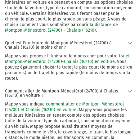
itinéraires en voiture en prenant en compte les options choisies
: taille de la voiture, type de carburant, consommation moyenne
du véhicule. Certains itinéraires vous feront passer par le
chemin le plus court, le plus rapide ou sans péage. A vous de
choisir comment vous souhaitez parcourir
la distance de
Montpon-Ménestérol (24700) - Chalais (16210)
.
Quel est l'itinéraire de Montpon-Ménestérol (24700) à
Chalais (16210) le moins cher ?
Mappy vous propose l'itinéraire le moins cher pour votre
trajet
Montpon-Ménestérol (24700)-Chalais (16210) en voiture
. Vous
pouvez également choisir le trajet le plus court (le moins de km
parcourus) ou le trajet le plus rapide (le moins de temps sur la
route).
Comment aller de Montpon-Ménestérol (24700) à Chalais
(16210) en voiture ?
Mappy vous indique
comment aller de Montpon-Ménestérol
(24700) et Chalais (16210) en voiture
. Mappy vous propose les
meilleurs itinéraires en tenant compte des options choisies :
taille de la voiture, type de carburant, consommation moyenne
du véhicule. Mappy propose aussi d'autres moyens de
transports comme le vélo, le covoiturage, le train, le bus longue
distance, le mode piéton, les transports en commun, la