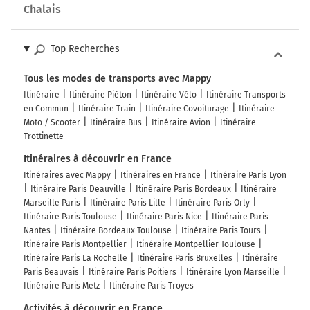
Chalais
Top Recherches
Tous les modes de transports avec Mappy
Itinéraire
Itinéraire Piéton
Itinéraire Vélo
Itinéraire Transports
en Commun
Itinéraire Train
Itinéraire Covoiturage
Itinéraire
Moto / Scooter
Itinéraire Bus
Itinéraire Avion
Itinéraire
Trottinette
Itinéraires à découvrir en France
Itinéraires avec Mappy
Itinéraires en France
Itinéraire Paris Lyon
Itinéraire Paris Deauville
Itinéraire Paris Bordeaux
Itinéraire
Marseille Paris
Itinéraire Paris Lille
Itinéraire Paris Orly
Itinéraire Paris Toulouse
Itinéraire Paris Nice
Itinéraire Paris
Nantes
Itinéraire Bordeaux Toulouse
Itinéraire Paris Tours
Itinéraire Paris Montpellier
Itinéraire Montpellier Toulouse
Itinéraire Paris La Rochelle
Itinéraire Paris Bruxelles
Itinéraire
Paris Beauvais
Itinéraire Paris Poitiers
Itinéraire Lyon Marseille
Itinéraire Paris Metz
Itinéraire Paris Troyes
Activités à découvrir en France