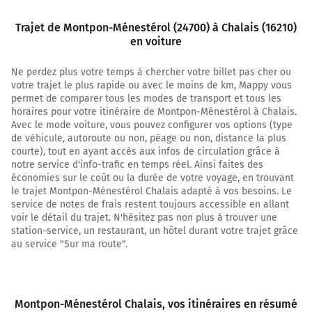
8,0 km
Trajet de Montpon-Ménestérol (24700) à Chalais (16210)
en voiture
Tourner légèrement à droite sur D730 (Route de Royan)
et continuer sur 12 kilomètres
Ne perdez plus votre temps à chercher votre billet pas cher ou
20,2 km
votre trajet le plus rapide ou avec le moins de km, Mappy vous
permet de comparer tous les modes de transport et tous les
Tourner à droite sur Route de Galbrun et continuer sur
horaires pour votre itinéraire de Montpon-Ménestérol à Chalais.
2,1 kilomètres
Avec le mode voiture, vous pouvez configurer vos options (type
de véhicule, autoroute ou non, péage ou non, distance la plus
22,3 km
courte), tout en ayant accès aux infos de circulation grâce à
notre service d'info-trafic en temps réel. Ainsi faites des
Continuer Leparon Ouest sur 60 mètres
économies sur le coût ou la durée de votre voyage, en trouvant
le trajet Montpon-Ménestérol Chalais adapté à vos besoins. Le
22,4 km
service de notes de frais restent toujours accessible en allant
voir le détail du trajet. N'hésitez pas non plus à trouver une
Tourner à gauche sur Route de Léparon et continuer
station-service, un restaurant, un hôtel durant votre trajet grâce
sur 650 mètres
au service "Sur ma route".
23,0 km
Continuer Route de Parcoul sur 2,7 kilomètres
Montpon-Ménestérol Chalais
, vos itinéraires en résumé
25,7 km