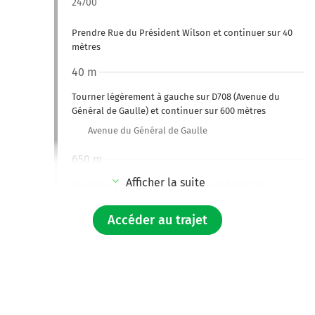
24700
Prendre Rue du Président Wilson et continuer sur 40
mètres
40 m
Tourner légèrement à gauche sur D708 (Avenue du
Général de Gaulle) et continuer sur 600 mètres
Avenue du Général de Gaulle
650 m
Afficher la suite
Tourner à gauche sur D730 (Route de Royan) et
continuer sur 7,4 kilomètres
Accéder au trajet
D708
Saint-Barthélemy-de-Bellegarde
Echourgnac
Ribérac
La Roche-Chalais
Saint-Aulaye