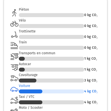
Piéton
0
kg CO₂
Vélo
0
kg CO₂
Trottinette
0
kg CO₂
Train
0
kg CO₂
Transports en commun
1
kg CO₂
Autocar
1
kg CO₂
Covoiturage
3
kg CO₂
Voiture
4
kg CO₂
Taxi / VTC
4
kg CO₂
Moto / Scooter