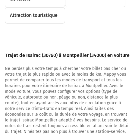
21,0 km
Attraction touristique
Au rond-point, prendre la 2ème sortie sur D44 et
continuer sur 4,5 kilomètres
D44
25,5 km
Trajet de Issirac (30760) à Montpellier (34000) en voiture
Au rond-point, prendre la 2ème sortie sur D44 (Route
de Pont Saint-Esprit) et continuer sur 700 mètres
Ne perdez plus votre temps à chercher votre billet pas cher ou
votre trajet le plus rapide ou avec le moins de km, Mappy vous
D44
permet de comparer tous les modes de transport et tous les
horaires pour votre itinéraire de Issirac à Montpellier. Avec le
26,2 km
mode voiture, vous pouvez configurer vos options (type de
véhicule, autoroute ou non, péage ou non, distance la plus
Prendre à droite et rejoindre N7 (Route Nationale 7).
courte), tout en ayant accès aux infos de circulation grâce à
Continuer sur 7,5 kilomètres
notre service d'info-trafic en temps réel. Ainsi faites des
33,8 km
économies sur le coût ou la durée de votre voyage, en trouvant
le trajet Issirac Montpellier adapté à vos besoins. Le service de
Au rond-point, prendre la 2ème sortie sur N7 (Route de
notes de frais restent toujours accessible en allant voir le détail
Lyon) et continuer sur 60 mètres
du trajet. N'hésitez pas non plus à trouver une station-service,