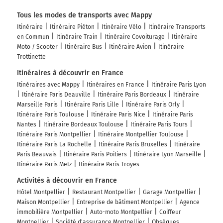
Tous les modes de transports avec Mappy
Itinéraire
Itinéraire Piéton
Itinéraire Vélo
Itinéraire Transports
en Commun
Itinéraire Train
Itinéraire Covoiturage
Itinéraire
Moto / Scooter
Itinéraire Bus
Itinéraire Avion
Itinéraire
Trottinette
Itinéraires à découvrir en France
Itinéraires avec Mappy
Itinéraires en France
Itinéraire Paris Lyon
Itinéraire Paris Deauville
Itinéraire Paris Bordeaux
Itinéraire
Marseille Paris
Itinéraire Paris Lille
Itinéraire Paris Orly
Itinéraire Paris Toulouse
Itinéraire Paris Nice
Itinéraire Paris
Nantes
Itinéraire Bordeaux Toulouse
Itinéraire Paris Tours
Itinéraire Paris Montpellier
Itinéraire Montpellier Toulouse
Itinéraire Paris La Rochelle
Itinéraire Paris Bruxelles
Itinéraire
Paris Beauvais
Itinéraire Paris Poitiers
Itinéraire Lyon Marseille
Itinéraire Paris Metz
Itinéraire Paris Troyes
Activités à découvrir en France
Hôtel Montpellier
Restaurant Montpellier
Garage Montpellier
Maison Montpellier
Entreprise de bâtiment Montpellier
Agence
immobilière Montpellier
Auto-moto Montpellier
Coiffeur
Montpellier
Société d'assurance Montpellier
Obsèques