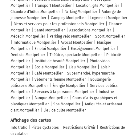
Montpellier
Transport Montpellier
Location, gîte Montpellier
Chambre d'hôtes Montpellier
Parking Montpellier
Auberge de
jeunesse Montpellier
Camping Montpellier
Logement Montpellier
Biens et services pour les professionnels Montpellier
Finance
Montpellier
Santé Montpellier
Associations Montpellier
Médecin Montpellier
Parking vélo Montpellier
Sport Montpellier
Informatique Montpellier
Avocat Montpellier
Musique
Montpellier
Emploi Montpellier
Enseignement Montpellier
Dentiste Montpellier
Théâtre, spectacle Montpellier
Publicité
Montpellier
Institut de beauté Montpellier
Photo video
Montpellier
École Montpellier
Lieu Montpellier
Loisir
Montpellier
Café Montpellier
Supermarché, hypermarché
Montpellier
Vêtements femme Montpellier
Boulangerie
pâtisserie Montpellier
Énergie Montpellier
Services publics
Montpellier
Services à la personne Montpellier
Industrie
Montpellier
Banque Montpellier
Cours d'arts graphiques et
plastiques Montpellier
Spa Montpellier
Antiquités et artisanat
d'art Montpellier
Lieu de culte Montpellier
Affichage des cartes
Info trafic
Pistes Cyclables
Restrictions Crit'Air
Restrictions de
circulation