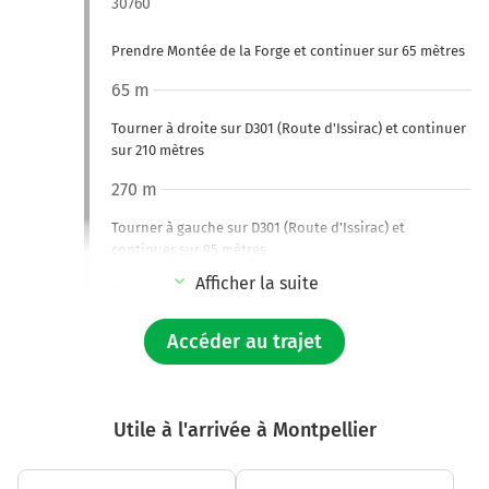
30760
Prendre Montée de la Forge et continuer sur 65 mètres
65 m
Tourner à droite sur D301 (Route d'Issirac) et continuer
sur 210 mètres
270 m
Tourner à gauche sur D301 (Route d'Issirac) et
continuer sur 95 mètres
Afficher la suite
350 m
Tourner légèrement à droite sur D301 (Route d'Issirac)
Accéder au trajet
et continuer sur 95 mètres
450 m
Tourner légèrement à droite sur D301 (Route d'Issirac)
Utile à l'arrivée à Montpellier
et continuer sur 2 kilomètre
2,5 km