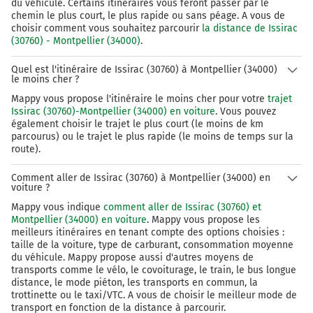
du véhicule. Certains itinéraires vous feront passer par le
34000-34090
chemin le plus court, le plus rapide ou sans péage. A vous de
choisir comment vous souhaitez parcourir
la distance de Issirac
(30760) - Montpellier (34000)
.
Quel est l'itinéraire de Issirac (30760) à Montpellier (34000)
le moins cher ?
Mappy vous propose l'itinéraire le moins cher pour votre
trajet
Issirac (30760)-Montpellier (34000) en voiture
. Vous pouvez
également choisir le trajet le plus court (le moins de km
parcourus) ou le trajet le plus rapide (le moins de temps sur la
route).
Comment aller de Issirac (30760) à Montpellier (34000) en
voiture ?
Mappy vous indique
comment aller de Issirac (30760) et
Montpellier (34000) en voiture
. Mappy vous propose les
meilleurs itinéraires en tenant compte des options choisies :
taille de la voiture, type de carburant, consommation moyenne
du véhicule. Mappy propose aussi d'autres moyens de
transports comme le vélo, le covoiturage, le train, le bus longue
distance, le mode piéton, les transports en commun, la
trottinette ou le taxi/VTC. A vous de choisir le meilleur mode de
transport en fonction de la distance à parcourir.