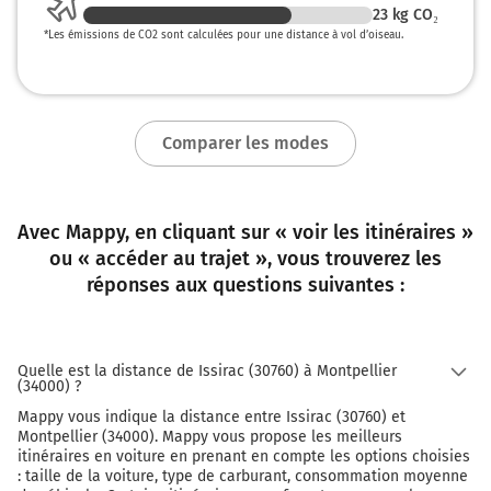
23
kg CO₂
Tourner à gauche sur Rue Albert Leenhardt et
*
Les émissions de CO2 sont calculées pour une distance à vol d’oiseau.
continuer sur 170 mètres
144 km
Tourner légèrement à gauche sur Rue Albert Leenhardt
Comparer les modes
et continuer sur 85 mètres
144 km
Tourner à droite sur la voie et continuer sur 5 mètres
Avec Mappy, en cliquant sur « voir les itinéraires »
ou « accéder au trajet », vous trouverez les
144 km
réponses aux questions suivantes :
Tourner légèrement à gauche sur Rue Henri Guinier et
continuer sur 160 mètres
144 km
Quelle est la distance de Issirac (30760) à Montpellier
(34000) ?
Continuer Boulevard Victor Hugo sur 300 mètres
Mappy vous indique la distance entre Issirac (30760) et
Boulevard Victor Hugo
Montpellier (34000). Mappy vous propose les meilleurs
itinéraires en voiture en prenant en compte les options choisies
: taille de la voiture, type de carburant, consommation moyenne
Montpellier
1h48