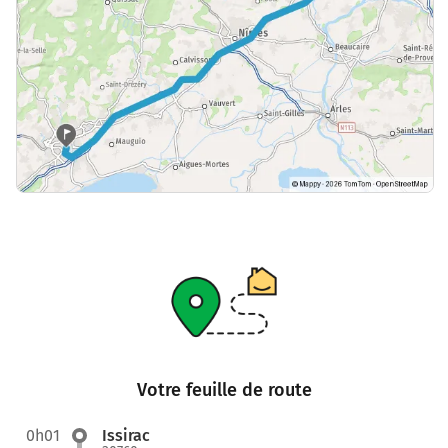
Votre feuille de route
0h01
Issirac