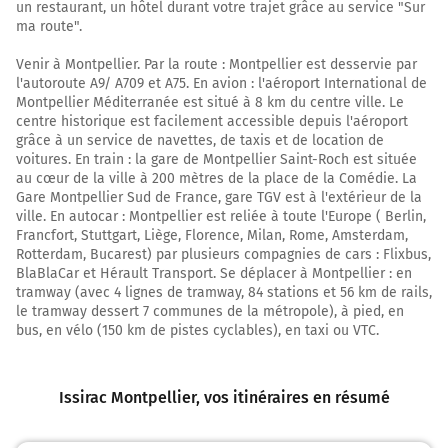
un restaurant, un hôtel durant votre trajet grâce au service "Sur
33,8 km
ma route".
Tourner légèrement à droite sur N7 (Route de Lyon) et
Venir à Montpellier. Par la route : Montpellier est desservie par
continuer sur 750 mètres
l'autoroute A9/ A709 et A75. En avion : l'aéroport International de
Montpellier Méditerranée est situé à 8 km du centre ville. Le
34,6 km
centre historique est facilement accessible depuis l'aéroport
grâce à un service de navettes, de taxis et de location de
Tourner légèrement à droite sur N7 (Route de Lyon) et
voitures. En train : la gare de Montpellier Saint-Roch est située
continuer sur 1,5 kilomètre
au cœur de la ville à 200 mètres de la place de la Comédie. La
Gare Montpellier Sud de France, gare TGV est à l'extérieur de la
36,1 km
ville. En autocar : Montpellier est reliée à toute l'Europe ( Berlin,
Francfort, Stuttgart, Liège, Florence, Milan, Rome, Amsterdam,
Tourner à droite sur la voie et continuer sur 650 mètres
Rotterdam, Bucarest) par plusieurs compagnies de cars : Flixbus,
BlaBlaCar et Hérault Transport. Se déplacer à Montpellier : en
Avignon
tramway (avec 4 lignes de tramway, 84 stations et 56 km de rails,
Marseille
le tramway dessert 7 communes de la métropole), à pied, en
Nîmes
bus, en vélo (150 km de pistes cyclables), en taxi ou VTC.
Montpellier
Issirac Montpellier
, vos itinéraires en résumé
Prendre un ticket (Péage Orange N)
36,8 km