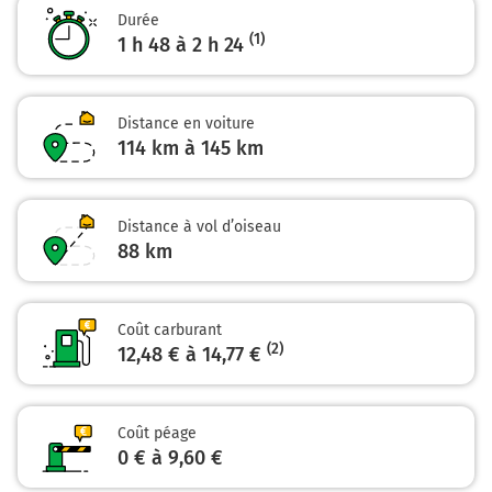
Durée
Continuer A7 E15 sur 3,4 kilomètres
(1)
1 h 48 à 2 h 24
Autoroute du Soleil
40,1 km
Distance en voiture
114 km à 145 km
Prendre à droite et rejoindre A9 E15. Continuer sur 86
kilomètres
E15
A9
Distance à vol d’oiseau
88
BARCELONE
km
TOULOUSE
MONTPELLIER
NÎMES
Coût carburant
(2)
12,48 € à 14,77 €
La Languedocienne
127 km
Coût péage
Continuer A709 sur 14 kilomètres
0 € à 9,60 €
A709