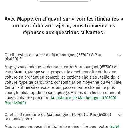
43,6 km
Avec Mappy, en cliquant sur « voir les itinéraires »
Continuer Rue Castetnau sur 600 mètres
ou « accéder au trajet », vous trouverez les
44,2 km
réponses aux questions suivantes :
Continuer Place Marguerite Laborde sur 130 mètres
44,3 km
Quelle est la distance de Maubourguet (65700) à Pau
(64000) ?
Continuer Place de la République sur 110 mètres
Mappy vous indique la distance entre Maubourguet (65700) et
44,4 km
Pau (64000). Mappy vous propose les meilleurs itinéraires en
voiture en prenant en compte les options choisies : taille de la
Tourner à gauche sur Rue Carnot et continuer sur 170
voiture, type de carburant, consommation moyenne du véhicule.
mètres
Certains itinéraires vous feront passer par le chemin le plus
court, le plus rapide ou sans péage. A vous de choisir comment
44,6 km
vous souhaitez parcourir
la distance de Maubourguet (65700) -
Pau (64000)
.
Tourner légèrement à droite sur Rue Gassiot et
continuer sur 70 mètres
Quel est l'itinéraire de Maubourguet (65700) à Pau (64000)
le moins cher ?
44,7 km
Mappy vous propose l'itinéraire le moins cher pour votre
trajet