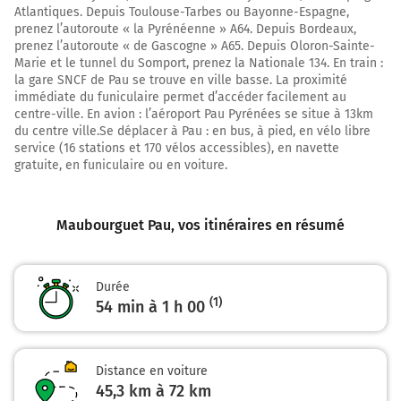
Atlantiques. Depuis Toulouse-Tarbes ou Bayonne-Espagne,
22,8 km
prenez l’autoroute « la Pyrénéenne » A64. Depuis Bordeaux,
prenez l’autoroute « de Gascogne » A65. Depuis Oloron-Sainte-
Continuer D207 sur 800 mètres
Marie et le tunnel du Somport, prenez la Nationale 134. En train :
la gare SNCF de Pau se trouve en ville basse. La proximité
23,6 km
immédiate du funiculaire permet d’accéder facilement au
centre-ville. En avion : l’aéroport Pau Pyrénées se situe à 13km
Tourner à droite sur D7 et continuer sur 2,8 kilomètres
du centre ville.Se déplacer à Pau : en bus, à pied, en vélo libre
service (16 stations et 170 vélos accessibles), en navette
26,4 km
gratuite, en funiculaire ou en voiture.
Tourner légèrement à droite sur D7 (Route de Vic-en-
Bigorre) et continuer sur 450 mètres
Maubourguet Pau
, vos itinéraires en résumé
26,9 km
Tourner légèrement à gauche sur D7 (Route de Vic-en-
Bigorre) et continuer sur 3,9 kilomètres
Durée
(1)
54 min à 1 h 00
30,8 km
Au rond-point, prendre la 2ème sortie sur D943 (Route
de Lembeye) et continuer sur 1 kilomètre
Distance en voiture
45,3 km à 72 km
31,8 km