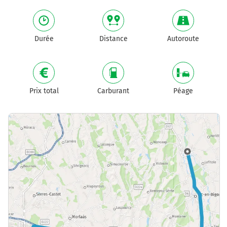
Durée
Distance
Autoroute
Prix total
Carburant
Péage