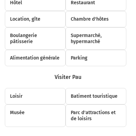
Hôtel
Restaurant
sur 500 mètres
8,6 km
Location, gîte
Chambre d'hôtes
Tourner légèrement à droite sur Cami Dou Luc et
continuer sur 2,3 kilomètres
Boulangerie
Supermarché,
pâtisserie
hypermarché
10,9 km
Continuer Route de Vidouze sur 3,7 kilomètres
Alimentation générale
Parking
14,6 km
Tourner à droite sur La Mairie et continuer sur 140
Visiter Pau
mètres
14,7 km
Loisir
Batiment touristique
Tourner légèrement à gauche sur Route de la Crète et
continuer sur 750 mètres
Musée
Parc d'attractions et
de loisirs
15,5 km
Continuer Then sur 900 mètres