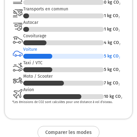
0
kg CO₂
42,9 km
Transports en commun
1
kg CO₂
Tourner à gauche sur Rue Ramond de Carbonnières et
Autocar
continuer sur 30 mètres
1
kg CO₂
43,0 km
Covoiturage
4
kg CO₂
Au rond-point, prendre la 1ère sortie sur Avenue du
Voiture
Général de Gaulle et continuer sur 350 mètres
5
kg CO₂
Taxi / VTC
43,3 km
5
kg CO₂
Au rond-point, prendre la 2ème sortie sur Avenue du
Moto / Scooter
Général de Gaulle et continuer sur 130 mètres
7
kg CO₂
Avion
43,4 km
10
kg CO₂
Tourner légèrement à gauche sur Avenue du Général de
*
Les émissions de CO2 sont calculées pour une distance à vol d’oiseau.
Gaulle et continuer sur 15 mètres
43,4 km
Tourner à droite sur Avenue du Général de Gaulle et
Comparer les modes
continuer sur 190 mètres