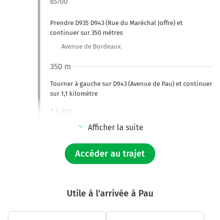
65700
Prendre D935 D943 (Rue du Maréchal Joffre) et
continuer sur 350 mètres
Avenue de Bordeaux
350 m
Tourner à gauche sur D943 (Avenue de Pau) et continuer
sur 1,1 kilomètre
1,4 km
Afficher la suite
Au rond-point, prendre la 2ème sortie sur D943 et
continuer sur 3,6 kilomètres
Accéder au trajet
5,1 km
Tourner légèrement à gauche sur D943 (Route de
Maubourguet) et continuer sur 3 kilomètres
Utile à l'arrivée à Pau
8,1 km
Tourner à gauche sur Côte de la Laousine et continuer