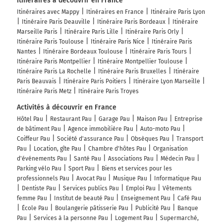
Itinéraires à découvrir en France
Itinéraires avec Mappy
Itinéraires en France
Itinéraire Paris Lyon
Itinéraire Paris Deauville
Itinéraire Paris Bordeaux
Itinéraire
Marseille Paris
Itinéraire Paris Lille
Itinéraire Paris Orly
Itinéraire Paris Toulouse
Itinéraire Paris Nice
Itinéraire Paris
Nantes
Itinéraire Bordeaux Toulouse
Itinéraire Paris Tours
Itinéraire Paris Montpellier
Itinéraire Montpellier Toulouse
Itinéraire Paris La Rochelle
Itinéraire Paris Bruxelles
Itinéraire
Paris Beauvais
Itinéraire Paris Poitiers
Itinéraire Lyon Marseille
Itinéraire Paris Metz
Itinéraire Paris Troyes
Activités à découvrir en France
Hôtel Pau
Restaurant Pau
Garage Pau
Maison Pau
Entreprise
de bâtiment Pau
Agence immobilière Pau
Auto-moto Pau
Coiffeur Pau
Société d'assurance Pau
Obsèques Pau
Transport
Pau
Location, gîte Pau
Chambre d'hôtes Pau
Organisation
d'événements Pau
Santé Pau
Associations Pau
Médecin Pau
Parking vélo Pau
Sport Pau
Biens et services pour les
professionnels Pau
Avocat Pau
Musique Pau
Informatique Pau
Dentiste Pau
Services publics Pau
Emploi Pau
Vêtements
femme Pau
Institut de beauté Pau
Enseignement Pau
Café Pau
École Pau
Boulangerie pâtisserie Pau
Publicité Pau
Banque
Pau
Services à la personne Pau
Logement Pau
Supermarché,