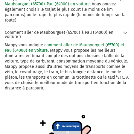
Maubourguet (65700)-Pau (64000) en voiture
. Vous pouvez
Continuer Place de la Libération sur 120 mètres
également choisir le trajet le plus court (le moins de km
parcourus) ou le trajet le plus rapide (le moins de temps sur la
44,8 km
route).
Tourner à droite sur Rue Bernadotte et continuer sur
250 mètres
Comment aller de Maubourguet (65700) à Pau (64000) en
voiture ?
Pau
0h55
Mappy vous indique
comment aller de Maubourguet (65700) et
64000
Pau (64000) en voiture
. Mappy vous propose les meilleurs
itinéraires en tenant compte des options choisies : taille de la
voiture, type de carburant, consommation moyenne du véhicule.
Mappy propose aussi d'autres moyens de transports comme le
vélo, le covoiturage, le train, le bus longue distance, le mode
piéton, les transports en commun, la trottinette ou le taxi/VTC. A
vous de choisir le meilleur mode de transport en fonction de la
distance à parcourir.