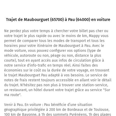
16,4 km
Tourner légèrement à droite sur D224 et continuer sur
Trajet de Maubourguet (65700) à Pau (64000) en voiture
900 mètres
17,3 km
Ne perdez plus votre temps à chercher votre billet pas cher ou
votre trajet le plus rapide ou avec le moins de km, Mappy vous
Tourner à droite sur D224 (Place de l'Église Saint-
permet de comparer tous les modes de transport et tous les
Jacques) et continuer sur 35 mètres
horaires pour votre itinéraire de Maubourguet à Pau. Avec le
mode voiture, vous pouvez configurer vos options (type de
17,3 km
véhicule, autoroute ou non, péage ou non, distance la plus
courte), tout en ayant accès aux infos de circulation grâce à
Tourner à gauche sur D224 et continuer sur 3,1
notre service d'info-trafic en temps réel. Ainsi faites des
kilomètres
économies sur le coût ou la durée de votre voyage, en trouvant
le trajet Maubourguet Pau adapté à vos besoins. Le service de
20,4 km
notes de frais restent toujours accessible en allant voir le détail
Tourner à gauche sur D604 (Route du Vic Bilh) et
du trajet. N'hésitez pas non plus à trouver une station-service,
un restaurant, un hôtel durant votre trajet grâce au service "Sur
continuer sur 950 mètres
ma route".
21,4 km
Venir à Pau. En voiture : Pau bénéficie d’une situation
Tourner légèrement à droite sur Cami Dou Bos et
géographique privilégiée à 200 km de Bordeaux et de Toulouse,
continuer sur 1,5 kilomètre
100 km de Bayonne, à 1h des sommets Pyrénéens, 1h des plages