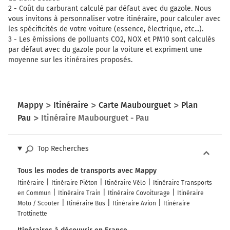
2 -
Coût du carburant calculé par défaut avec du gazole. Nous
vous invitons à personnaliser votre itinéraire, pour calculer avec
les spécificités de votre voiture (essence, électrique, etc...).
3 -
Les émissions de polluants CO2, NOX et PM10 sont calculés
par défaut avec du gazole pour la voiture et expriment une
moyenne sur les itinéraires proposés.
Mappy
Itinéraire
Carte Maubourguet
Plan
Pau
Itinéraire Maubourguet - Pau
Top Recherches
Tous les modes de transports avec Mappy
Itinéraire
Itinéraire Piéton
Itinéraire Vélo
Itinéraire Transports
en Commun
Itinéraire Train
Itinéraire Covoiturage
Itinéraire
Moto / Scooter
Itinéraire Bus
Itinéraire Avion
Itinéraire
Trottinette