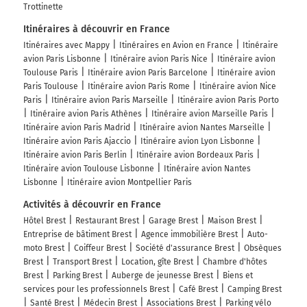
Trottinette
Itinéraires à découvrir en France
Itinéraires avec Mappy
Itinéraires en Avion en France
Itinéraire
avion Paris Lisbonne
Itinéraire avion Paris Nice
Itinéraire avion
Toulouse Paris
Itinéraire avion Paris Barcelone
Itinéraire avion
Paris Toulouse
Itinéraire avion Paris Rome
Itinéraire avion Nice
Paris
Itinéraire avion Paris Marseille
Itinéraire avion Paris Porto
Itinéraire avion Paris Athènes
Itinéraire avion Marseille Paris
Itinéraire avion Paris Madrid
Itinéraire avion Nantes Marseille
Itinéraire avion Paris Ajaccio
Itinéraire avion Lyon Lisbonne
Itinéraire avion Paris Berlin
Itinéraire avion Bordeaux Paris
Itinéraire avion Toulouse Lisbonne
Itinéraire avion Nantes
Lisbonne
Itinéraire avion Montpellier Paris
Activités à découvrir en France
Hôtel Brest
Restaurant Brest
Garage Brest
Maison Brest
Entreprise de bâtiment Brest
Agence immobilière Brest
Auto-
moto Brest
Coiffeur Brest
Société d'assurance Brest
Obsèques
Brest
Transport Brest
Location, gîte Brest
Chambre d'hôtes
Brest
Parking Brest
Auberge de jeunesse Brest
Biens et
services pour les professionnels Brest
Café Brest
Camping Brest
Santé Brest
Médecin Brest
Associations Brest
Parking vélo