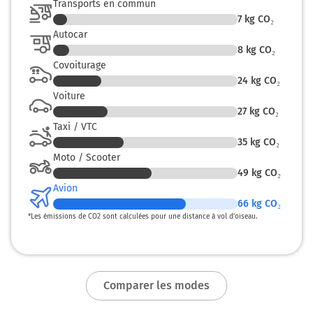
Transports en commun
7
kg CO₂
Autocar
8
kg CO₂
Covoiturage
24
kg CO₂
Voiture
27
kg CO₂
Taxi / VTC
35
kg CO₂
Moto / Scooter
49
kg CO₂
Avion
66
kg CO₂
*
Les émissions de CO2 sont calculées pour une distance à vol d’oiseau.
Comparer les modes