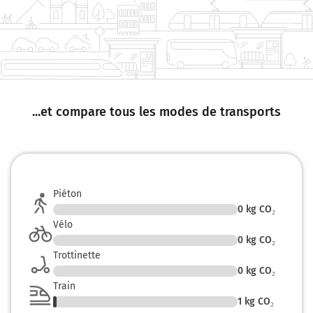
...et compare tous les modes de transports
Piéton
0
kg CO₂
Vélo
0
kg CO₂
Trottinette
0
kg CO₂
Train
1
kg CO₂