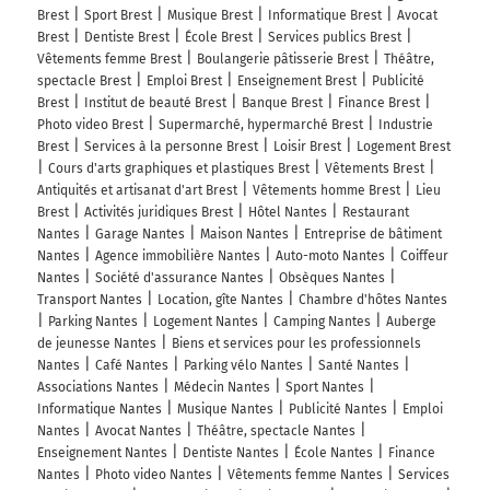
Brest
Sport Brest
Musique Brest
Informatique Brest
Avocat
Brest
Dentiste Brest
École Brest
Services publics Brest
Vêtements femme Brest
Boulangerie pâtisserie Brest
Théâtre,
spectacle Brest
Emploi Brest
Enseignement Brest
Publicité
Brest
Institut de beauté Brest
Banque Brest
Finance Brest
Photo video Brest
Supermarché, hypermarché Brest
Industrie
Brest
Services à la personne Brest
Loisir Brest
Logement Brest
Cours d'arts graphiques et plastiques Brest
Vêtements Brest
Antiquités et artisanat d'art Brest
Vêtements homme Brest
Lieu
Brest
Activités juridiques Brest
Hôtel Nantes
Restaurant
Nantes
Garage Nantes
Maison Nantes
Entreprise de bâtiment
Nantes
Agence immobilière Nantes
Auto-moto Nantes
Coiffeur
Nantes
Société d'assurance Nantes
Obsèques Nantes
Transport Nantes
Location, gîte Nantes
Chambre d'hôtes Nantes
Parking Nantes
Logement Nantes
Camping Nantes
Auberge
de jeunesse Nantes
Biens et services pour les professionnels
Nantes
Café Nantes
Parking vélo Nantes
Santé Nantes
Associations Nantes
Médecin Nantes
Sport Nantes
Informatique Nantes
Musique Nantes
Publicité Nantes
Emploi
Nantes
Avocat Nantes
Théâtre, spectacle Nantes
Enseignement Nantes
Dentiste Nantes
École Nantes
Finance
Nantes
Photo video Nantes
Vêtements femme Nantes
Services