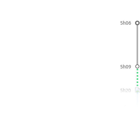
5h06
5h09
5h20
9h52