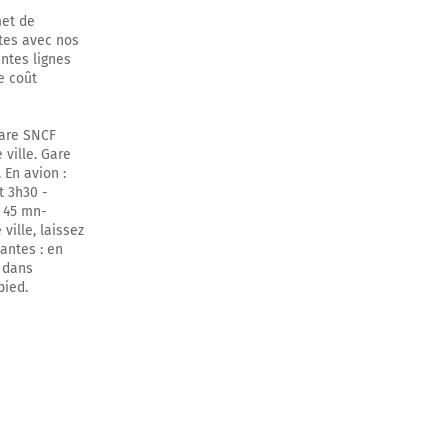
met de
ntes avec nos
entes lignes
e coût
 Gare SNCF
 ville. Gare
 En avion :
t 3h30 -
e 45 mn-
ville, laissez
antes : en
 dans
pied.