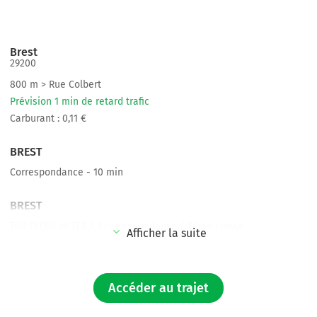
Brest
29200
800 m > Rue Colbert
Prévision 1 min de retard trafic
Carburant : 0,11 €
BREST
Correspondance - 10 min
BREST
TGV INOUI et TER / 1 correspondance / 2ème classe
Afficher la suite
4 h 32 - 54 €
NANTES
Accéder au trajet
1,8 km > Rue de Strasbourg
Prévision 1 min de retard trafic