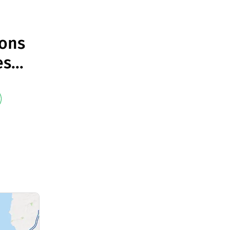
ions
es
...