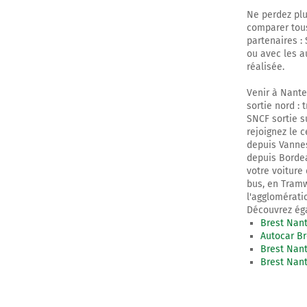
Ne perdez plu
comparer tous
partenaires :
ou avec les a
réalisée.
Venir à Nantes
sortie nord : 
SNCF sortie su
rejoignez le c
depuis Vannes
depuis Bordeau
votre voiture
bus, en Tramw
l'agglomératio
Découvrez éga
Brest Nant
Autocar B
Brest Nant
Brest Nan