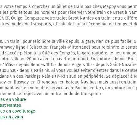
s votre temps à chercher un billet de train pas cher, Mappy vous per
 les prix et tous les horaires pour réserver votre train de Brest à Na
 SNCF, Ouigo. Comparez votre trajet Brest Nantes en train, entre différ
utres modes de transports, et calculez ainsi l'économie de temps et d
. En train : pour rejoindre la ville depuis la gare, rien de plus facile.
tramway ligne 1 (direction François-Mitterrand) pour rejoindre le centre
d : accès piéton à la Cité des Congrès, la gare routière, le lieu unique.
entre-ville en 20 mn avec la navette aéroport. En voiture : depuis Bres
 1h15s- depuis Rennes 1h15- depuis Angers 1hs- depuis Saint-Nazair
x 3h30- depuis Paris 4h. Si vous voulez éviter d’entrer dans le centre 
 dans un des Parkings Relais (P+R) situé en périphérie. Se déplacer à N
ay, en Busway, en Chronobus, en bateau Navibus, mais aussi en train
n nantaise, en vélo libre service avec Bicloo, en taxi, en voiture ou à 
lement ce trajet avec un autre mode de transport :
es en voiture
rest Nantes
es en covoiturage
tes en avion