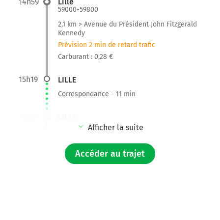
14h59
Lille
59000-59800
2,1 km > Avenue du Président John Fitzgerald
Kennedy
Prévision 2 min de retard trafic
Carburant : 0,28 €
15h19
LILLE
Correspondance - 11 min
15h30
LILLE
Afficher la suite
1 h 40 - 13,49 €
Accéder au trajet
17h10
BRUSSELS-NORTH STATION
3,2 km > N288
Prévision 7 min de retard trafic
Carburant : 0,42 €
17h27
Bruxelles