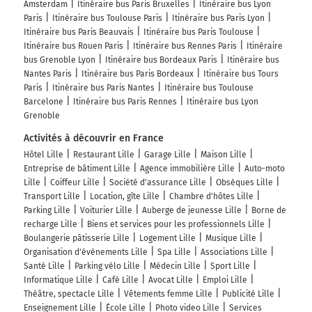
Amsterdam
Itinéraire bus Paris Bruxelles
Itinéraire bus Lyon
Paris
Itinéraire bus Toulouse Paris
Itinéraire bus Paris Lyon
Itinéraire bus Paris Beauvais
Itinéraire bus Paris Toulouse
Itinéraire bus Rouen Paris
Itinéraire bus Rennes Paris
Itinéraire
bus Grenoble Lyon
Itinéraire bus Bordeaux Paris
Itinéraire bus
Nantes Paris
Itinéraire bus Paris Bordeaux
Itinéraire bus Tours
Paris
Itinéraire bus Paris Nantes
Itinéraire bus Toulouse
Barcelone
Itinéraire bus Paris Rennes
Itinéraire bus Lyon
Grenoble
Activités à découvrir en France
Hôtel Lille
Restaurant Lille
Garage Lille
Maison Lille
Entreprise de bâtiment Lille
Agence immobilière Lille
Auto-moto
Lille
Coiffeur Lille
Société d'assurance Lille
Obsèques Lille
Transport Lille
Location, gîte Lille
Chambre d'hôtes Lille
Parking Lille
Voiturier Lille
Auberge de jeunesse Lille
Borne de
recharge Lille
Biens et services pour les professionnels Lille
Boulangerie pâtisserie Lille
Logement Lille
Musique Lille
Organisation d'événements Lille
Spa Lille
Associations Lille
Santé Lille
Parking vélo Lille
Médecin Lille
Sport Lille
Informatique Lille
Café Lille
Avocat Lille
Emploi Lille
Théâtre, spectacle Lille
Vêtements femme Lille
Publicité Lille
Enseignement Lille
École Lille
Photo video Lille
Services