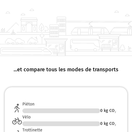
...et compare tous les modes de transports
Piéton
0
kg CO₂
Vélo
0
kg CO₂
Trottinette