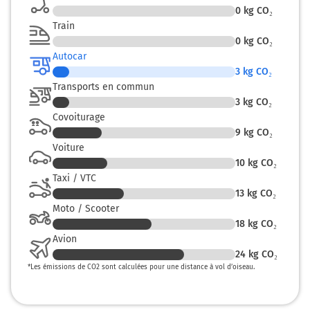
0
kg CO₂
Train
0
kg CO₂
Autocar
3
kg CO₂
Transports en commun
3
kg CO₂
Covoiturage
9
kg CO₂
Voiture
10
kg CO₂
Taxi / VTC
13
kg CO₂
Moto / Scooter
18
kg CO₂
Avion
24
kg CO₂
*
Les émissions de CO2 sont calculées pour une distance à vol d’oiseau.