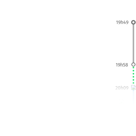
19h49
19h58
20h09
20h43