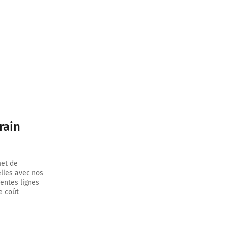
rain
met de
elles avec nos
rentes lignes
e coût