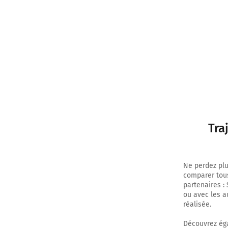
20h51
Tra
Ne perdez plu
comparer tous 
partenaires : 
ou avec les a
réalisée.
Découvrez éga