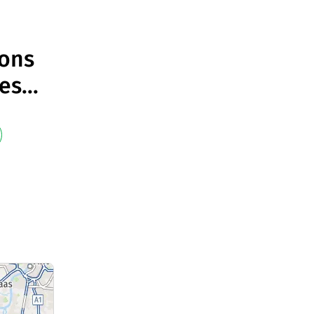
ions
les
...