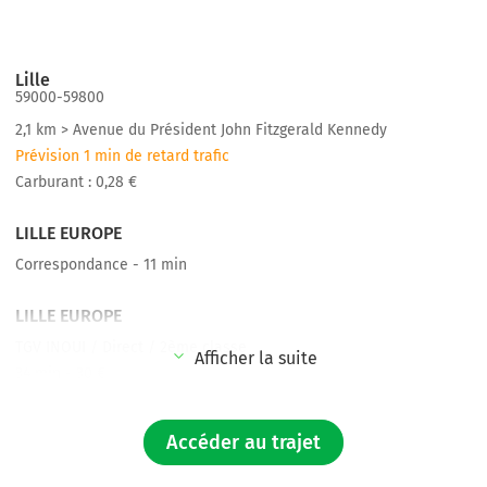
Lille
59000-59800
2,1 km > Avenue du Président John Fitzgerald Kennedy
Prévision 1 min de retard trafic
Carburant : 0,28 €
LILLE EUROPE
Correspondance - 11 min
LILLE EUROPE
TGV INOUI / Direct / 2ème classe
Afficher la suite
34 min - 30 €
BRUXELLES MIDI BRUSSEL ZUID
Accéder au trajet
2,2 km > Stalingradlaan
Prévision 1 min de retard trafic