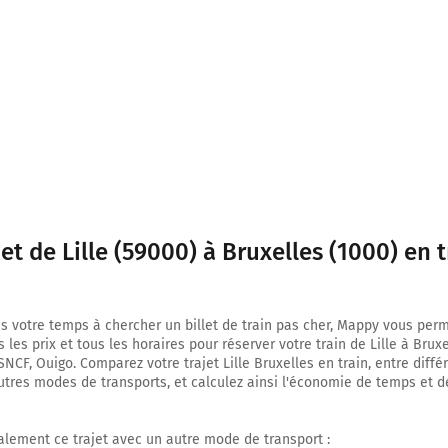
Carburant : 0,29 €
Bruxelles
1000-1130
jet de Lille (59000) à Bruxelles (1000) en t
s votre temps à chercher un billet de train pas cher, Mappy vous per
les prix et tous les horaires pour réserver votre train de Lille à Brux
SNCF, Ouigo. Comparez votre trajet Lille Bruxelles en train, entre diffé
utres modes de transports, et calculez ainsi l'économie de temps et d
lement ce trajet avec un autre mode de transport :