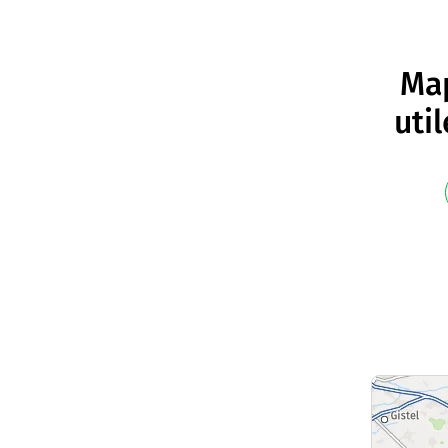
Map
uti