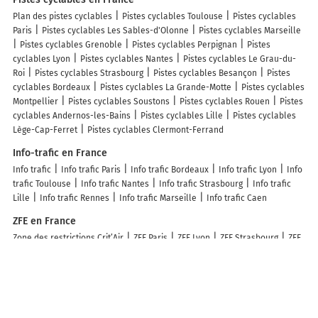
Plan des pistes cyclables
Pistes cyclables Toulouse
Pistes cyclables
Paris
Pistes cyclables Les Sables-d'Olonne
Pistes cyclables Marseille
Pistes cyclables Grenoble
Pistes cyclables Perpignan
Pistes
cyclables Lyon
Pistes cyclables Nantes
Pistes cyclables Le Grau-du-
Roi
Pistes cyclables Strasbourg
Pistes cyclables Besançon
Pistes
cyclables Bordeaux
Pistes cyclables La Grande-Motte
Pistes cyclables
Montpellier
Pistes cyclables Soustons
Pistes cyclables Rouen
Pistes
cyclables Andernos-les-Bains
Pistes cyclables Lille
Pistes cyclables
Lège-Cap-Ferret
Pistes cyclables Clermont-Ferrand
Info-trafic en France
Info trafic
Info trafic Paris
Info trafic Bordeaux
Info trafic Lyon
Info
trafic Toulouse
Info trafic Nantes
Info trafic Strasbourg
Info trafic
Lille
Info trafic Rennes
Info trafic Marseille
Info trafic Caen
ZFE en France
Zone des restrictions Crit’Air
ZFE Paris
ZFE Lyon
ZFE Strasbourg
ZFE
Toulouse
ZFE Reims
ZFE Montpellier
ZFE Marseille
ZFE Rouen
ZFE
Nice
ZFE Villeurbanne
Infos, aide