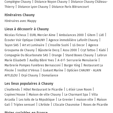
Compiègne Chauny
Distance Noyon Chauny
Distance Chauny Château-
Thierry
Distance Lyon Chauny
Distance Paris Blérancourt
Itinéraires Chauny
Itinéraires avec Mappy
Lieux à découvrir à Chauny
Nicolas Ficheux
EURL Mercier Aime
Ambulances 2000
Gitem
Lidl
Écouter Voir Optique CHAUNY
Agence immobilière Laforêt Chauny
Tayon SAS
Art et Luminaire
L’Insolite Sushi
LG Decor
Agence
Groupama de Chauny
Bijouterie Decq
Assu 2000
Cryt Tattoo
Kiabi
Compagnie Du Bicarbonate SAS
Orange
Stand Boxes Chauny
Lebrun
Marie Elisabeth
Aadiby Bibré Yves
A-d-f- Serrurerie Menuiserie
Marbrerie Pompes Funèbres Bernasconi
Burger King
Restaurant La
Pincée
Institut U'Vénus
Guéant Marine
Opticien CHAUNY - ALAIN
AFFLELOU
Orpi Chauny
Domaliance
Les lieux populaires à Chauny
L’inattendu
Hôtel Restaurant le Picardie
L élixir Love Room
Copines'House
Maison de ville Chauny
Le Charmant Spa
Villa
Arcadia
Les toits de la République
Le Grenier
maison ville
Maison
Gali
Triplex sensuel
L'Artiste
L'Escale Chaunoise
Roses de Picardie
Pistes cyclables en France