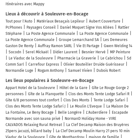
Itinéraires avec Mappy
Lieux à découvrir à Souleuvre-en-Bocage
Tout pour l'Auto
Matériaux Besaçais Lepileur
Aubert Couverture
PcPhones
Paysages Conseil
Daniel Moquet Signe Vos Allées
Rattier
Stéphane
La Poste Agence Communale
La Poste Agence Communale
La Poste Agence Communale
Groupe Lemarchand SA
Les Demeures
Gaston De Renty
Auffray Ramon SARL
Vie Et Partage
Gwen Welding 14
Socodn
Serel Mickaël
Didier Laurent
Besnier Hervé
MP Peinture
Le Viaduc de la Souleuvre
Pharmacie La Graverie
Le Cabrichou
Sd
Comm Sarl
Carrefour Express
Olivier Bouteiller Druide Guérisseur
Normandie Luge
Rogam Anthony
Samuel Vivien
Dubois Robert
Les lieux populaires à Souleuvre-en-Bocage
Appart Hotel de la Souleuvre
Hôtel de la Gare
Gîte Le Rouge Gorge 2
personnes
Gîte de la Planquette
Clos des Monts Tente Lodge Safari R
Gite 6/8 personnes tout confort
Clos Des Monts
Tente Lodge Safari
Clos des Monts Tente Lodge Safari J
Le Moulin L'Eveque
La Maison De
La Fontaine, Le Beny Bocage
Belle Longère
L'Auberdiere
Escapade
Normande avec son sauna privé
NormanD Holiday Home - VIRE
CALVADOS Relaxing Rural Retreat
La Clef Decamp Maison des Bruyères
25pers jacuzzi, billard baby
La Clef Decamp Moulin Harry 21 pers 10 min
Viaduc de la Souleuvre
Gîte de Monthardrou
maison de famille