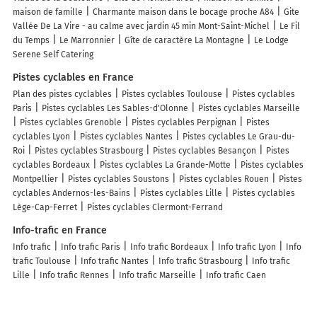
maison de famille
Charmante maison dans le bocage proche A84
Gite
Vallée De La Vire - au calme avec jardin 45 min Mont-Saint-Michel
Le Fil
du Temps
Le Marronnier
Gîte de caractère La Montagne
Le Lodge
Serene Self Catering
Pistes cyclables en France
Plan des pistes cyclables
Pistes cyclables Toulouse
Pistes cyclables
Paris
Pistes cyclables Les Sables-d'Olonne
Pistes cyclables Marseille
Pistes cyclables Grenoble
Pistes cyclables Perpignan
Pistes
cyclables Lyon
Pistes cyclables Nantes
Pistes cyclables Le Grau-du-
Roi
Pistes cyclables Strasbourg
Pistes cyclables Besançon
Pistes
cyclables Bordeaux
Pistes cyclables La Grande-Motte
Pistes cyclables
Montpellier
Pistes cyclables Soustons
Pistes cyclables Rouen
Pistes
cyclables Andernos-les-Bains
Pistes cyclables Lille
Pistes cyclables
Lège-Cap-Ferret
Pistes cyclables Clermont-Ferrand
Info-trafic en France
Info trafic
Info trafic Paris
Info trafic Bordeaux
Info trafic Lyon
Info
trafic Toulouse
Info trafic Nantes
Info trafic Strasbourg
Info trafic
Lille
Info trafic Rennes
Info trafic Marseille
Info trafic Caen
ZFE en France
Zone des restrictions Crit’Air
ZFE Paris
ZFE Lyon
ZFE Strasbourg
ZFE