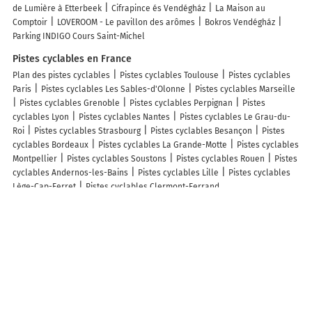
de Lumière à Etterbeek
Cifrapince és Vendégház
La Maison au
Comptoir
LOVEROOM - Le pavillon des arômes
Bokros Vendégház
Parking INDIGO Cours Saint-Michel
Pistes cyclables en France
Plan des pistes cyclables
Pistes cyclables Toulouse
Pistes cyclables
Paris
Pistes cyclables Les Sables-d'Olonne
Pistes cyclables Marseille
Pistes cyclables Grenoble
Pistes cyclables Perpignan
Pistes
cyclables Lyon
Pistes cyclables Nantes
Pistes cyclables Le Grau-du-
Roi
Pistes cyclables Strasbourg
Pistes cyclables Besançon
Pistes
cyclables Bordeaux
Pistes cyclables La Grande-Motte
Pistes cyclables
Montpellier
Pistes cyclables Soustons
Pistes cyclables Rouen
Pistes
cyclables Andernos-les-Bains
Pistes cyclables Lille
Pistes cyclables
Lège-Cap-Ferret
Pistes cyclables Clermont-Ferrand
Info-trafic en France
Info trafic
Info trafic Paris
Info trafic Bordeaux
Info trafic Lyon
Info
trafic Toulouse
Info trafic Nantes
Info trafic Strasbourg
Info trafic
Lille
Info trafic Rennes
Info trafic Marseille
Info trafic Caen
ZFE en France
Zone des restrictions Crit’Air
ZFE Paris
ZFE Lyon
ZFE Strasbourg
ZFE
Toulouse
ZFE Reims
ZFE Montpellier
ZFE Marseille
ZFE Rouen
ZFE