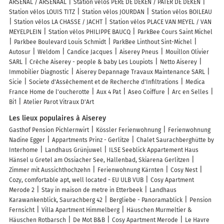
ARSENAL / ARSENAAL
Station vélos PERE DE DEKEN / PATER DE DEKEN
Station vélos LOUIS TITZ
Station vélos JOURDAN
Station vélos BOILEAU
Station vélos LA CHASSE / JACHT
Station vélos PLACE VAN MEYEL / VAN
MEYELPLEIN
Station vélos PHILIPPE BAUCQ
ParkBee Cours Saint Michel
Parkbee Boulevard Louis Schmidt
ParkBee Linthout Sint-Michel
Autosur
Weldom
Candice Jacques
Aiserey Pneus
Mouillon Olivier
SARL
Crèche Aiserey - people & baby Les Loupiots
Netto Aiserey
Immobilier Diagnostic
Aiserey Depannage Travaux Maintenance SARL
Sicie
Societe d'Assèchement et de Recherche d'Infiltrations
Medica
France Home de l'oucherotte
Aux 4 Pat
Aseo Coiffure
Arc en Selles
Bi1
Atelier Parot Vitraux D'Art
Les lieux populaires à Aiserey
Gasthof Pension Pichlernwirt
Kössler Ferienwohnung
Ferienwohnung
Nadine Egger
Appartments Prinz - Gerlitze
Chalet Saurachberghütte by
Interhome
Landhaus Grünjuwel
ILSE Seeblick Appartement Haus
Hänsel u Gretel am Ossiacher See, Hallenbad, Skiarena Gerlitzen
Zimmer mit Aussichthochzehn
Ferienwohnung Kärnten
Cosy Nest
Cozy, comfortable apt, well located - EU ULB VUB
Cosy Apartment
Merode 2
Stay in maison de metre in Etterbeek
Landhaus
Karawankenblick, Saurachberg 42
Bergliebe - Panoramablick
Pension
Fernsicht
Villa Apartment Himmelberg
Häuschen Murmeltier &
Häuschen Rotbarsch
De Mot B&B
Cosy Apartment Merode
Le Havre