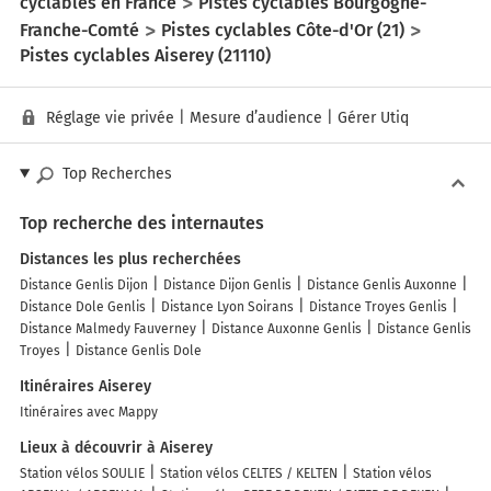
cyclables en France
Pistes cyclables Bourgogne-
Franche-Comté
Pistes cyclables Côte-d'Or (21)
Pistes cyclables Aiserey (21110)
Réglage vie privée
|
Mesure d’audience
|
Gérer Utiq
Top Recherches
Top recherche des internautes
Distances les plus recherchées
Distance Genlis Dijon
Distance Dijon Genlis
Distance Genlis Auxonne
Distance Dole Genlis
Distance Lyon Soirans
Distance Troyes Genlis
Distance Malmedy Fauverney
Distance Auxonne Genlis
Distance Genlis
Troyes
Distance Genlis Dole
Itinéraires Aiserey
Itinéraires avec Mappy
Lieux à découvrir à Aiserey
Station vélos SOULIE
Station vélos CELTES / KELTEN
Station vélos