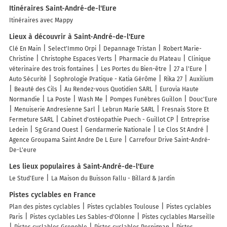
Itinéraires Saint-André-de-l'Eure
Itinéraires avec Mappy
Lieux à découvrir à Saint-André-de-l'Eure
Clé En Main
Select'Immo Orpi
Depannage Tristan
Robert Marie-
Christine
Christophe Espaces Verts
Pharmacie du Plateau
Clinique
véterinaire des trois fontaines
Les Portes du Bien-être
27 a l'Eure
Auto Sécurité
Sophrologie Pratique - Katia Gérôme
Rika 27
Auxilium
Beauté des Cils
Au Rendez-vous Quotidien SARL
Eurovia Haute
Normandie
La Poste
Wash Me
Pompes Funèbres Guillon
Douc'Eure
Menuiserie Andresienne Sarl
Lebrun Marie SARL
Fresnais Store Et
Fermeture SARL
Cabinet d'ostéopathie Puech - Guillot CP
Entreprise
Ledein
Sg Grand Ouest
Gendarmerie Nationale
Le Clos St André
Agence Groupama Saint Andre De L Eure
Carrefour Drive Saint-André-
De-L'eure
Les lieux populaires à Saint-André-de-l'Eure
Le Stud'Eure
La Maison du Buisson Fallu - Billard & Jardin
Pistes cyclables en France
Plan des pistes cyclables
Pistes cyclables Toulouse
Pistes cyclables
Paris
Pistes cyclables Les Sables-d'Olonne
Pistes cyclables Marseille
Pistes cyclables Grenoble
Pistes cyclables Perpignan
Pistes