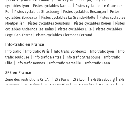
cyclables Lyon
Pistes cyclables Nantes
Pistes cyclables Le Grau-du-
Roi
Pistes cyclables Strasbourg
Pistes cyclables Besançon
Pistes
cyclables Bordeaux
Pistes cyclables La Grande-Motte
Pistes cyclables
Montpellier
Pistes cyclables Soustons
Pistes cyclables Rouen
Pistes
cyclables Andernos-les-Bains
Pistes cyclables Lille
Pistes cyclables
Lège-Cap-Ferret
Pistes cyclables Clermont-Ferrand
Info-trafic en France
Info trafic
Info trafic Paris
Info trafic Bordeaux
Info trafic Lyon
Info
trafic Toulouse
Info trafic Nantes
Info trafic Strasbourg
Info trafic
Lille
Info trafic Rennes
Info trafic Marseille
Info trafic Caen
ZFE en France
Zone des restrictions Crit’Air
ZFE Paris
ZFE Lyon
ZFE Strasbourg
ZFE
Toulouse
ZFE Reims
ZFE Montpellier
ZFE Marseille
ZFE Rouen
ZFE
Nice
ZFE Villeurbanne
Infos, aide
Besoin d'aide ?