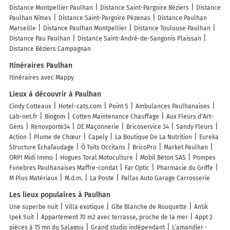
Distance Montpellier Paulhan
Distance Saint-Pargoire Béziers
Distance
Paulhan Nîmes
Distance Saint-Pargoire Pézenas
Distance Paulhan
Marseille
Distance Paulhan Montpellier
Distance Toulouse Paulhan
Distance Pau Paulhan
Distance Saint-André-de-Sangonis Plaissan
Distance Béziers Campagnan
Itinéraires Paulhan
Itinéraires avec Mappy
Lieux à découvrir à Paulhan
Cindy Cotteaux
Hotel-cats.com
Point S
Ambulances Paulhanaises
Lab-net.fr
Biogom
Cotten Maintenance Chauffage
Aux Fleurs d'Art-
Gens
Renovporte34
DE Maçonnerie
Bricoservice 34
Sandy Fleurs
Action
Plume de Chœur
Capely
La Boutique De La Nutrition
Eureka
Structure Échafaudage
Ô Toits Occitans
BricoPro
Market Paulhan
ORPI Midi Immo
Hugues Toral Motoculture
Mobil Béton SAS
Pompes
Funebres Paulhanaises Maffre-condat
Far Optic
Pharmacie du Griffe
M Plus Matériaux
M.d.m.
La Poste
Pallas Auto Garage Carrosserie
Les lieux populaires à Paulhan
Une superbe nuit
Villa exotique
Gîte Blanche de Rouquette
Antik
Ipek Suit
Appartement 70 m2 avec terrasse, proche de la mer
Appt 2
pièces à 15 mn du Salagou
Grand studio indépendant
L’amandier -