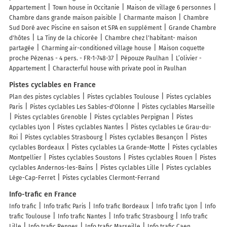
Appartement
Town house in Occitanie
Maison de village 6 personnes
Chambre dans grande maison paisible
Charmante maison
Chambre
Sud Doré avec Piscine en saison et SPA en supplément
Grande Chambre
d'hôtes
La Tiny de la chicorée
Chambre chez l'habitant- maison
partagée
Charming air-conditioned village house
Maison coquette
proche Pézenas - 4 pers. - FR-1-748-37
Pépouze Paulhan
L’olivier -
Appartement
Characterful house with private pool in Paulhan
Pistes cyclables en France
Plan des pistes cyclables
Pistes cyclables Toulouse
Pistes cyclables
Paris
Pistes cyclables Les Sables-d'Olonne
Pistes cyclables Marseille
Pistes cyclables Grenoble
Pistes cyclables Perpignan
Pistes
cyclables Lyon
Pistes cyclables Nantes
Pistes cyclables Le Grau-du-
Roi
Pistes cyclables Strasbourg
Pistes cyclables Besançon
Pistes
cyclables Bordeaux
Pistes cyclables La Grande-Motte
Pistes cyclables
Montpellier
Pistes cyclables Soustons
Pistes cyclables Rouen
Pistes
cyclables Andernos-les-Bains
Pistes cyclables Lille
Pistes cyclables
Lège-Cap-Ferret
Pistes cyclables Clermont-Ferrand
Info-trafic en France
Info trafic
Info trafic Paris
Info trafic Bordeaux
Info trafic Lyon
Info
trafic Toulouse
Info trafic Nantes
Info trafic Strasbourg
Info trafic
Lille
Info trafic Rennes
Info trafic Marseille
Info trafic Caen