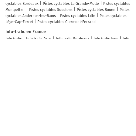
cyclables Bordeaux
Pistes cyclables La Grande-Motte
Pistes cyclables
Montpellier
Pistes cyclables Soustons
Pistes cyclables Rouen
Pistes
cyclables Andernos-les-Bains
Pistes cyclables Lille
Pistes cyclables
Lège-Cap-Ferret
Pistes cyclables Clermont-Ferrand
Info-trafic en France
Info trafic
Info trafic Paris
Info trafic Bordeaux
Info trafic Lyon
Info
trafic Toulouse
Info trafic Nantes
Info trafic Strasbourg
Info trafic
Lille
Info trafic Rennes
Info trafic Marseille
Info trafic Caen
ZFE en France
Zone des restrictions Crit’Air
ZFE Paris
ZFE Lyon
ZFE Strasbourg
ZFE
Toulouse
ZFE Reims
ZFE Montpellier
ZFE Marseille
ZFE Rouen
ZFE
Nice
ZFE Villeurbanne
Infos, aide
Besoin d'aide ?
ACTUALITÉ
Retrouvez Mappy sur...