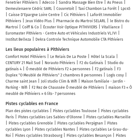
Fenetrier Pithiviers
Adecco
Sandra Massage Bien Etre
As Pneus
Demeulenaere Cédric SARL
Couvretoit
Taxi Chambon La Forêt
Lpc45
Caisse D'Epargne Loire Centre
Cic Pithiviers
Laforêt Immobilier
Pithiviers
Jeux Vidéo Plus
Pharmacie du Martroi SELARL
le Bistro du
Martroi
Coiff & Co
Écouter Voir Optique PITHIVIERS
Vitalliance
Euromaster Pithiviers - Centre Auto et Véhicules Industriels VL/VI
Institut Belleza
Dekra Controle Technique Automobile CTA Pithiviers
Les lieux populaires à Pithiviers
Comfort Hotel Pithiviers
Le Relais De La Poste
Hôtel la Scala
CENTURY 21 Mail Sud
Norauto Pithiviers
F2 du Gatinais
Studio du
gatinais 4
Ô meublé de Pithiviers F2 4 personnes
F2 gatinais
F3
Duplex "O Meublé de Pithiviers" 2 chambres 8 personnes
Logis cosy
Charme saint Jean
Joli studio Clim & Wifi
Maison familiale - Jardin -
Parking - Wifi
F2 Rez de Chaussée Ô meublé de Pithiviers
maison F3 « Ô
meublé de Pithiviers » 6 lits- 7 personnes
Pistes cyclables en France
Plan des pistes cyclables
Pistes cyclables Toulouse
Pistes cyclables
Paris
Pistes cyclables Les Sables-d'Olonne
Pistes cyclables Marseille
Pistes cyclables Grenoble
Pistes cyclables Perpignan
Pistes
cyclables Lyon
Pistes cyclables Nantes
Pistes cyclables Le Grau-du-
Roi
Pistes cyclables Strasbourg
Pistes cyclables Besançon
Pistes