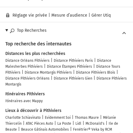
Réglage vie privée
|
Mesure d’audience
|
Gérer Utiq
Top Recherches
Top recherche des internautes
Distances les plus recherchées
Distance Orléans Pithiviers
Distance Pithiviers Paris
Distance
Malesherbes Pithiviers
Distance Étampes Pithiviers
Distance Tours
Pithiviers
Distance Montargis Pithiviers
Distance Pithiviers Blois
Distance Pithiviers Orléans
Distance Pithiviers Gien
Distance Pithiviers
Montargis
Itinéraires Pithiviers
Itinéraires avec Mappy
Lieux à découvrir à Pithiviers
Charlotte Schiavinato
Evidemment Soi
Thomas Maure
Mélanie
Thiercelin
ATAC Pièces Auto
La Poste
Lidl
McDonald's
Ile de
Beaute
Beauce Gâtinais Automobiles
Fenétrier® Veka by RCM