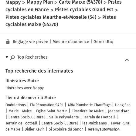
Mappy
Mappy Plan
Carte Maixe (54370)
Pistes
cyclables en France
Pistes cyclables Grand Est
Pistes cyclables Meurthe-et-Moselle (54)
Pistes
cyclables Maixe (54370)
Réglage vie privée
|
Mesure d’audience
|
Gérer Utiq
Top Recherches
Top recherche des internautes
Itinéraires Maixe
Itinéraires avec Mappy
Lieux à découvrir à Maixe
Ondulations
FM Rénovation SARL
ABM Plomberie Chauffage
Haag Sas
Mairie - Maixe
Église Saint-Martin
Cimetière De Maixe
Jeanne d'Arc
Centre Socio-Culturel
Salle Polyvalente
Terrain de Football
Terrain de Football
Centre Socio-Culturel
les Maixicanos
Foyer Rural
de Maixe
Didier Kévin
Si Scolaire du Sanon
Jérémyautowash54