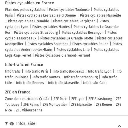
Pistes cyclables en France
Plan des pistes cyclables
Pistes cyclables Toulouse
Pistes cyclables
Paris
Pistes cyclables Les Sables-d'Olonne
Pistes cyclables Marseille
Pistes cyclables Grenoble
Pistes cyclables Perpignan
Pistes
cyclables Lyon
Pistes cyclables Nantes
Pistes cyclables Le Grau-du-
Roi
Pistes cyclables Strasbourg
Pistes cyclables Besançon
Pistes
cyclables Bordeaux
Pistes cyclables La Grande-Motte
Pistes cyclables
Montpellier
Pistes cyclables Soustons
Pistes cyclables Rouen
Pistes
cyclables Andernos-les-Bains
Pistes cyclables Lille
Pistes cyclables
Lège-Cap-Ferret
Pistes cyclables Clermont-Ferrand
Info-trafic en France
Info trafic
Info trafic Paris
Info trafic Bordeaux
Info trafic Lyon
Info
trafic Toulouse
Info trafic Nantes
Info trafic Strasbourg
Info trafic
Lille
Info trafic Rennes
Info trafic Marseille
Info trafic Caen
ZFE en France
Zone des restrictions Crit’Air
ZFE Paris
ZFE Lyon
ZFE Strasbourg
ZFE
Toulouse
ZFE Reims
ZFE Montpellier
ZFE Marseille
ZFE Rouen
ZFE
Nice
ZFE Villeurbanne
Infos, aide