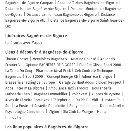
Bagnères-de-Bigorre Campan
Distance Tarbes Bagnères-de-Bigorre
Distance Nantes Bagnères-de-Bigorre
Distance Montpellier Bagnères-
de-Bigorre
Distance Lannemezan Bagnères-de-Bigorre
Distance
Bagnères-de-Bigorre Albi
Distance Bagnères-de-Bigorre Saint-Jean-de-
Luz
Itinéraires Bagnères-de-Bigorre
Itinéraires avec Mappy
Lieux à découvrir à Bagnères-de-Bigorre
Timour Gosset
Menuisiers Bagnérais
Martine Gouézé
Aquensis
Écouter Voir Optique BAGNERES DE BIGORRE
Planète Glisse Sport 2000
La Table Du Cinq
Pharmacie Miral Frick
Celi Controle Technique
Bagnerais
Sport 2000
Concept Energie CE
Adour Eco Energies
Brasserie snacking de l'Europe
Garage du Haut Adour Citroën Peugeot
Appel Intérim La Bigorre
Ambulance Taxi Verdoux
Boulangerie
Pâtisserie Théo
Bagnères Immobilier
Point Vert
Aupres de Pyrene
Alves de Oliveira Domingos
Téléphérique Du Pic Du Midi
L'instant Pour
Soi
La Poste
L'Assiette De Juliette
Betty Immobilier
Douirin Aurélie
Psychologue Clinicienne
L'Igloo
Ski Club La Mongie
Human
Immobilier
Les lieux populaires à Bagnères-de-Bigorre