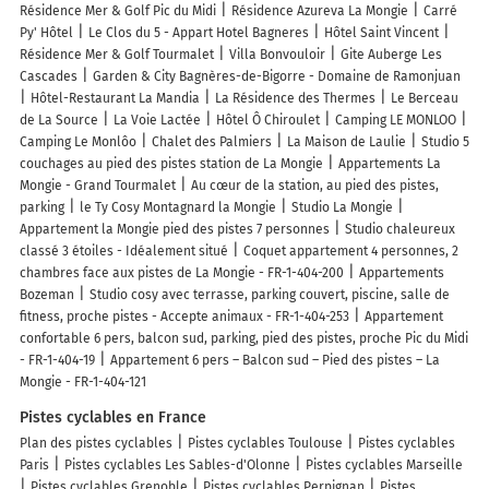
Résidence Mer & Golf Pic du Midi
Résidence Azureva La Mongie
Carré
Py' Hôtel
Le Clos du 5 - Appart Hotel Bagneres
Hôtel Saint Vincent
Résidence Mer & Golf Tourmalet
Villa Bonvouloir
Gite Auberge Les
Cascades
Garden & City Bagnères-de-Bigorre - Domaine de Ramonjuan
Hôtel-Restaurant La Mandia
La Résidence des Thermes
Le Berceau
de La Source
La Voie Lactée
Hôtel Ô Chiroulet
Camping LE MONLOO
Camping Le Monlôo
Chalet des Palmiers
La Maison de Laulie
Studio 5
couchages au pied des pistes station de La Mongie
Appartements La
Mongie - Grand Tourmalet
Au cœur de la station, au pied des pistes,
parking
le Ty Cosy Montagnard la Mongie
Studio La Mongie
Appartement la Mongie pied des pistes 7 personnes
Studio chaleureux
classé 3 étoiles - Idéalement situé
Coquet appartement 4 personnes, 2
chambres face aux pistes de La Mongie - FR-1-404-200
Appartements
Bozeman
Studio cosy avec terrasse, parking couvert, piscine, salle de
fitness, proche pistes - Accepte animaux - FR-1-404-253
Appartement
confortable 6 pers, balcon sud, parking, pied des pistes, proche Pic du Midi
- FR-1-404-19
Appartement 6 pers – Balcon sud – Pied des pistes – La
Mongie - FR-1-404-121
Pistes cyclables en France
Plan des pistes cyclables
Pistes cyclables Toulouse
Pistes cyclables
Paris
Pistes cyclables Les Sables-d'Olonne
Pistes cyclables Marseille
Pistes cyclables Grenoble
Pistes cyclables Perpignan
Pistes