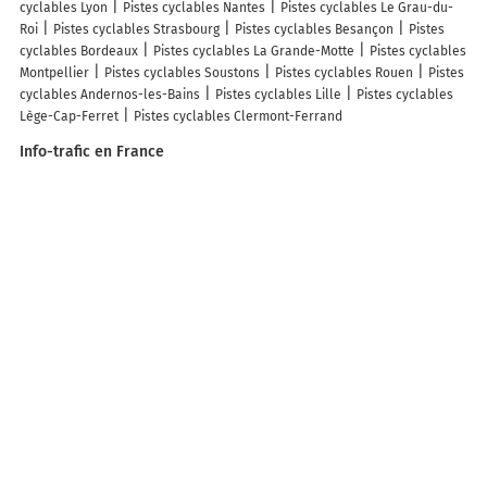
cyclables Lyon
Pistes cyclables Nantes
Pistes cyclables Le Grau-du-
Roi
Pistes cyclables Strasbourg
Pistes cyclables Besançon
Pistes
cyclables Bordeaux
Pistes cyclables La Grande-Motte
Pistes cyclables
Montpellier
Pistes cyclables Soustons
Pistes cyclables Rouen
Pistes
cyclables Andernos-les-Bains
Pistes cyclables Lille
Pistes cyclables
Lège-Cap-Ferret
Pistes cyclables Clermont-Ferrand
Info-trafic en France
Info trafic
Info trafic Paris
Info trafic Bordeaux
Info trafic Lyon
Info
trafic Toulouse
Info trafic Nantes
Info trafic Strasbourg
Info trafic
Lille
Info trafic Rennes
Info trafic Marseille
Info trafic Caen
ZFE en France
Zone des restrictions Crit’Air
ZFE Paris
ZFE Lyon
ZFE Strasbourg
ZFE
Toulouse
ZFE Reims
ZFE Montpellier
ZFE Marseille
ZFE Rouen
ZFE
Nice
ZFE Villeurbanne
Infos, aide
Besoin d'aide ?
ACTUALITÉ