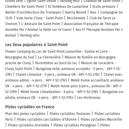
Grand Vent
Église Saint-Donat
Parking vélo
Château de Saint-Point
Cimetière De Saint-Point
Et Tombeau De Lamartine
Ecole primaire
Atelier D'architecture De Tramayes
Averly Benoit
Kao
Compagnie Du
13.10
Voie Verte Cluny - Saint Point
Parchemine
Club De Tarot Le
Chelem
L' Amicale De Saint Point
Association Française de Thérapie
Assistée Par l'Animal la Patte sur le Coeur
Ass Fr Therapie Assistee Par L
Animal
Parking vélo
Les lieux populaires à Saint-Point
Flower Camping du Lac de Saint Point Lamartine - Saône et Loire -
Bourgogne du Sud
La Chenevière
Maison de famille en Bourgogne
proche de Cluny
Parenthèse au bord du lac
Maison de caractère -
Cluny Saint Point
Bungalow toilé, animaux acceptés - 5 pers. - API-1-52-
2781
Chalet climatisé - 5 pers., animaux OK - API-1-52-2782
Chalet avec
animaux admis - 4 pers. - API-1-52-2783
Mobil-home accueillant, animaux
OK - 4 pers. - API-1-52-2779
Mobil-home pour 6 pers., animaux OK - API-1-
52-2789
Mobil home climatisation - 6 pers. - API-1-52-2785
Bungalow sur
pilotis, animaux OK - 4 pers. - API-1-52-2784
Les Hortensias
Pistes cyclables en France
Plan des pistes cyclables
Pistes cyclables Toulouse
Pistes cyclables
Paris
Pistes cyclables Les Sables-d'Olonne
Pistes cyclables Marseille
Pistes cyclables Grenoble
Pistes cyclables Perpignan
Pistes