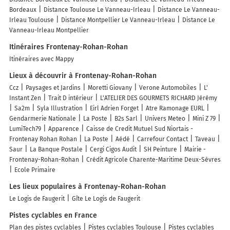
Bordeaux
Distance Toulouse Le Vanneau-Irleau
Distance Le Vanneau-
Irleau Toulouse
Distance Montpellier Le Vanneau-Irleau
Distance Le
Vanneau-Irleau Montpellier
Itinéraires Frontenay-Rohan-Rohan
Itinéraires avec Mappy
Lieux à découvrir à Frontenay-Rohan-Rohan
Ccz
Paysages et Jardins
Moretti Giovany
Verone Automobiles
L'
Instant Zen
Trait D intérieur
L'ATELIER DES GOURMETS RICHARD Jérémy
Sa2m
Syla Illustration
Eirl Adrien Forget
Atre Ramonage EURL
Gendarmerie Nationale
La Poste
B2s Sarl
Univers Meteo
Mini Z 79
LumiTech79
Apparence
Caisse de Credit Mutuel Sud Niortais -
Frontenay Rohan Rohan
La Poste
Aédé
Carrefour Contact
Taveau
Saur
La Banque Postale
Cergi Cigos Audit
SH Peinture
Mairie -
Frontenay-Rohan-Rohan
Crédit Agricole Charente-Maritime Deux-Sèvres
Ecole Primaire
Les lieux populaires à Frontenay-Rohan-Rohan
Le Logis de Faugerit
Gîte Le Logis de Faugerit
Pistes cyclables en France
Plan des pistes cyclables
Pistes cyclables Toulouse
Pistes cyclables