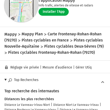
l'application Mappy
Info trafic, alertes de vitesse et radars
Installer l'App
Mappy
Mappy Plan
Carte Frontenay-Rohan-Rohan
(79270)
Pistes cyclables en France
Pistes cyclables
Nouvelle-Aquitaine
Pistes cyclables Deux-Sèvres (79)
Pistes cyclables Frontenay-Rohan-Rohan (79270)
Réglage vie privée
|
Mesure d’audience
|
Gérer Utiq
Top Recherches
Top recherche des internautes
Distances les plus recherchées
Distance Le Vanneau-Irleau Niort
Distance Niort Le Vanneau-Irleau
Distance Bordeaux Le Vanneau-Irleau
Distance Le Vanneau-Irleau