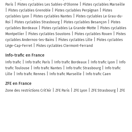
Paris
Pistes cyclables Les Sables-d'Olonne
Pistes cyclables Marseille
Pistes cyclables Grenoble
Pistes cyclables Perpignan
Pistes
cyclables Lyon
Pistes cyclables Nantes
Pistes cyclables Le Grau-du-
Roi
Pistes cyclables Strasbourg
Pistes cyclables Besançon
Pistes
cyclables Bordeaux
Pistes cyclables La Grande-Motte
Pistes cyclables
Montpellier
Pistes cyclables Soustons
Pistes cyclables Rouen
Pistes
cyclables Andernos-les-Bains
Pistes cyclables Lille
Pistes cyclables
Lège-Cap-Ferret
Pistes cyclables Clermont-Ferrand
Info-trafic en France
Info trafic
Info trafic Paris
Info trafic Bordeaux
Info trafic Lyon
Info
trafic Toulouse
Info trafic Nantes
Info trafic Strasbourg
Info trafic
Lille
Info trafic Rennes
Info trafic Marseille
Info trafic Caen
ZFE en France
Zone des restrictions Crit’Air
ZFE Paris
ZFE Lyon
ZFE Strasbourg
ZFE
Toulouse
ZFE Reims
ZFE Montpellier
ZFE Marseille
ZFE Rouen
ZFE
Nice
ZFE Villeurbanne
Infos, aide
Besoin d'aide ?