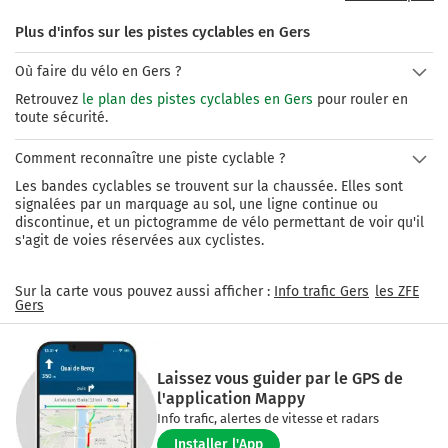
sur les tracés de carte. De nombreux circuits vélo sont 
Plus d'infos sur les pistes cyclables en Gers
accessibles dans le département du Gers : la voie verte de 
l’Armagnac, Auch et sa piste cyclable sur les Berges du Gers, la 
Où faire du vélo en Gers ?
Vélo-route de la vallée de la Baïse, le cyclo-cross de la French 
Divide et les chemins de Saint-Jacques-de-Compostelle.
Retrouvez
le plan des pistes cyclables en Gers
pour rouler en
toute sécurité.
Comment reconnaître une piste cyclable ?
Les bandes cyclables se trouvent sur la chaussée. Elles sont
signalées par un marquage au sol, une ligne continue ou
discontinue, et un pictogramme de vélo permettant de voir qu'il
s'agit de voies réservées aux cyclistes.
Sur la carte vous pouvez aussi afficher :
Info trafic
Gers
les ZFE
Gers
Laissez vous guider par le GPS de
l'application Mappy
Info trafic, alertes de vitesse et radars
Installer l'App