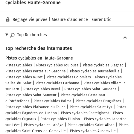
cyclables Haute-Garonne
Réglage vie privée
|
Mesure d’audience
|
Gérer Utiq
Top Recherches
Top recherche des internautes
Pistes cyclables en Haute-Garonne
Pistes Cyclables
Pistes cyclables Toulouse
Pistes cyclables Blagnac
Pistes cyclables Portet-sur-Garonne
Pistes cyclables Tournefeuille
Pistes cyclables Muret
Pistes cyclables Colomiers
Pistes cyclables
Salies-du-Salat
Pistes cyclables Carbonne
Pistes cyclables Villemur-
sur-Tarn
Pistes cyclables Revel
Pistes cyclables Saint-Gaudens
Pistes cyclables Saint-Sauveur
Pistes cyclables Castelnau-
d'Estrétefonds
Pistes cyclables Balma
Pistes cyclables Bruguières
Pistes cyclables Plaisance-du-Touch
Pistes cyclables Saint-Lys
Pistes
cyclables Bagnères-de-Luchon
Pistes cyclables Castelginest
Pistes
cyclables Cugnaux
Pistes cyclables L'Union
Pistes cyclables Labarthe-
sur-Lèze
Pistes cyclables Labège
Pistes cyclables Saint-Alban
Pistes
cyclables Saint-Orens-de-Gameville
Pistes cyclables Aucamville