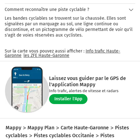
en passant par le Canal de Garonne et bien sur par le Canal du 
Midi. Cet itinéraire est inscrit au patrimoine mondial de 
Comment reconnaître une piste cyclable ?
l'Unesco.
Les bandes cyclables se trouvent sur la chaussée. Elles sont
signalées par un marquage au sol, une ligne continue ou
discontinue, et un pictogramme de vélo permettant de voir qu'il
s'agit de voies réservées aux cyclistes.
Sur la carte vous pouvez aussi afficher :
Info trafic
Haute-
Garonne
les ZFE
Haute-Garonne
Laissez vous guider par le GPS de
l'application Mappy
Info trafic, alertes de vitesse et radars
Installer l'App
Mappy
Mappy Plan
Carte Haute-Garonne
Pistes
cyclables
Pistes cyclables Occitanie
Pistes