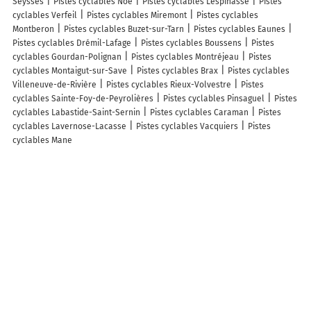
Seysses
Pistes cyclables Noé
Pistes cyclables Lespinasse
Pistes
cyclables Verfeil
Pistes cyclables Miremont
Pistes cyclables
Montberon
Pistes cyclables Buzet-sur-Tarn
Pistes cyclables Eaunes
Pistes cyclables Drémil-Lafage
Pistes cyclables Boussens
Pistes
cyclables Gourdan-Polignan
Pistes cyclables Montréjeau
Pistes
cyclables Montaigut-sur-Save
Pistes cyclables Brax
Pistes cyclables
Villeneuve-de-Rivière
Pistes cyclables Rieux-Volvestre
Pistes
cyclables Sainte-Foy-de-Peyrolières
Pistes cyclables Pinsaguel
Pistes
cyclables Labastide-Saint-Sernin
Pistes cyclables Caraman
Pistes
cyclables Lavernose-Lacasse
Pistes cyclables Vacquiers
Pistes
cyclables Mane
Affichage des cartes
Carte de l'Info-trafic
Plan des ZFE
Carte des restrictions de circulation
Carte des régions françaises
Carte des départements français
Pistes cyclables des départements limitrophes du département
Haute-Garonne
Pistes cyclables Hautes-Pyrénées
Pistes cyclables Gers
Pistes
cyclables Tarn-et-Garonne
Pistes cyclables Tarn
Pistes cyclables
Aude
Pistes cyclables Ariège
Infos, aide