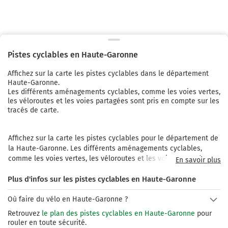
Pistes cyclables en
Haute-Garonne
Affichez sur la carte les pistes cyclables
dans le département
Haute-Garonne.
Les différents aménagements cyclables, comme les voies vertes,
les véloroutes et les voies partagées sont pris en compte sur les
tracés de carte.
Affichez sur la carte les pistes cyclables pour le département de 
la Haute-Garonne. Les différents aménagements cyclables, 
comme les voies vertes, les véloroutes et les voies partagées 
En savoir plus
sont pris en compte sur les tracés de carte. Le département de 
Plus d'infos sur les pistes cyclables en Haute-Garonne
Haute Garonne dispose de plus de 200 km d'itinéraires 
cyclables sur son territoire. Pour découvrir le département, vous 
Où faire du vélo en Haute-Garonne ?
pouvez parcourir le Canal des Deux Mers à vélo. C'est un 
itinéraire cyclable qui relie la Méditerranée à l'Atlantique. Il est 
Retrouvez
le plan des pistes cyclables en Haute-Garonne
pour
composé de 800 km de pistes  allant de l’Estuaire de La Gironde 
rouler en toute sécurité.