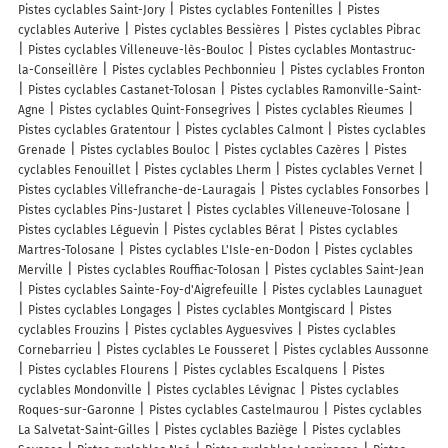
Pistes cyclables Saint-Jory
Pistes cyclables Fontenilles
Pistes
cyclables Auterive
Pistes cyclables Bessières
Pistes cyclables Pibrac
Pistes cyclables Villeneuve-lès-Bouloc
Pistes cyclables Montastruc-
la-Conseillère
Pistes cyclables Pechbonnieu
Pistes cyclables Fronton
Pistes cyclables Castanet-Tolosan
Pistes cyclables Ramonville-Saint-
Agne
Pistes cyclables Quint-Fonsegrives
Pistes cyclables Rieumes
Pistes cyclables Gratentour
Pistes cyclables Calmont
Pistes cyclables
Grenade
Pistes cyclables Bouloc
Pistes cyclables Cazères
Pistes
cyclables Fenouillet
Pistes cyclables Lherm
Pistes cyclables Vernet
Pistes cyclables Villefranche-de-Lauragais
Pistes cyclables Fonsorbes
Pistes cyclables Pins-Justaret
Pistes cyclables Villeneuve-Tolosane
Pistes cyclables Léguevin
Pistes cyclables Bérat
Pistes cyclables
Martres-Tolosane
Pistes cyclables L'Isle-en-Dodon
Pistes cyclables
Merville
Pistes cyclables Rouffiac-Tolosan
Pistes cyclables Saint-Jean
Pistes cyclables Sainte-Foy-d'Aigrefeuille
Pistes cyclables Launaguet
Pistes cyclables Longages
Pistes cyclables Montgiscard
Pistes
cyclables Frouzins
Pistes cyclables Ayguesvives
Pistes cyclables
Cornebarrieu
Pistes cyclables Le Fousseret
Pistes cyclables Aussonne
Pistes cyclables Flourens
Pistes cyclables Escalquens
Pistes
cyclables Mondonville
Pistes cyclables Lévignac
Pistes cyclables
Roques-sur-Garonne
Pistes cyclables Castelmaurou
Pistes cyclables
La Salvetat-Saint-Gilles
Pistes cyclables Baziège
Pistes cyclables