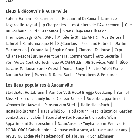
Vélo
Lieux à découvrir à Aucamville
Solenn Hamon
Cesaire Leila
Restaurant Di Roma
Laurence
Lagardelle-raynal
Jp Charpentes
Les Ateliers de L'Agencement
Que
Du Bonheur
Sud Ouest Autos
Grenaillage Metallisation
Thermolaquage-G.M.T. SARL
Miroiterie 31 - Ets ANTIC
Vue De Léa
Laforêt
R. Informatique EI
Sg Courtois
Piochaud Gabriel
Martin
Menuiseries
Cuisinella
Sophie Gonn
Climcool Toulouse
Orpi
Allianz Peschel Bruno Agent General Commercant
Auto Sécurité
Vérif'Autos Contrôle Technique AUCAMVILLE
MB Services MBS
IlliCO
travaux Toulouse Nord - Ouest
Dumail Rudy
Electro Dépôt France
Bureau Vallée
Pizzeria Di Roma Sarl
Décorations & Peintures
Les lieux populaires à Aucamville
Stadthotel Hollabrunn
Van Der Valk Hotel Brugge Oostkamp
Barn of
Bliss - luxurious family home 9p near Bruges
Superbe appartement
Weinviertler Auszeit
Pension zum Strell
HalterHausPuch
HostelHollabrunn
Haus Winkl 55
Hollabrunn-Rest-Relaxation-Garden
contactless check-in
Beautiful 4-Bed House in the neahe Wien
Appartement Sonnenschein
NaturAuszeit - Tinyhäuser im Weinviertel
ROFANLODGE Gutschlhofer - A house with a view, a terrace and parking
revLIVING Lodge Kleinstelzendorf Hollabrunn - 4 Schlafzimmer