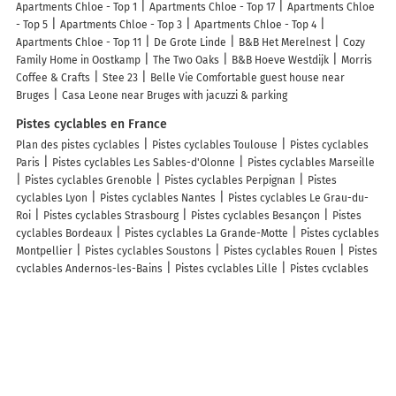
Apartments Chloe - Top 1
Apartments Chloe - Top 17
Apartments Chloe
- Top 5
Apartments Chloe - Top 3
Apartments Chloe - Top 4
Apartments Chloe - Top 11
De Grote Linde
B&B Het Merelnest
Cozy
Family Home in Oostkamp
The Two Oaks
B&B Hoeve Westdijk
Morris
Coffee & Crafts
Stee 23
Belle Vie Comfortable guest house near
Bruges
Casa Leone near Bruges with jacuzzi & parking
Pistes cyclables en France
Plan des pistes cyclables
Pistes cyclables Toulouse
Pistes cyclables
Paris
Pistes cyclables Les Sables-d'Olonne
Pistes cyclables Marseille
Pistes cyclables Grenoble
Pistes cyclables Perpignan
Pistes
cyclables Lyon
Pistes cyclables Nantes
Pistes cyclables Le Grau-du-
Roi
Pistes cyclables Strasbourg
Pistes cyclables Besançon
Pistes
cyclables Bordeaux
Pistes cyclables La Grande-Motte
Pistes cyclables
Montpellier
Pistes cyclables Soustons
Pistes cyclables Rouen
Pistes
cyclables Andernos-les-Bains
Pistes cyclables Lille
Pistes cyclables
Lège-Cap-Ferret
Pistes cyclables Clermont-Ferrand
Info-trafic en France
Info trafic
Info trafic Paris
Info trafic Bordeaux
Info trafic Lyon
Info
trafic Toulouse
Info trafic Nantes
Info trafic Strasbourg
Info trafic
Lille
Info trafic Rennes
Info trafic Marseille
Info trafic Caen