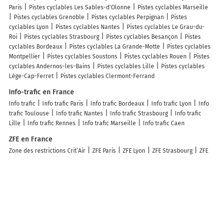
Paris
Pistes cyclables Les Sables-d'Olonne
Pistes cyclables Marseille
Pistes cyclables Grenoble
Pistes cyclables Perpignan
Pistes
cyclables Lyon
Pistes cyclables Nantes
Pistes cyclables Le Grau-du-
Roi
Pistes cyclables Strasbourg
Pistes cyclables Besançon
Pistes
cyclables Bordeaux
Pistes cyclables La Grande-Motte
Pistes cyclables
Montpellier
Pistes cyclables Soustons
Pistes cyclables Rouen
Pistes
cyclables Andernos-les-Bains
Pistes cyclables Lille
Pistes cyclables
Lège-Cap-Ferret
Pistes cyclables Clermont-Ferrand
Info-trafic en France
Info trafic
Info trafic Paris
Info trafic Bordeaux
Info trafic Lyon
Info
trafic Toulouse
Info trafic Nantes
Info trafic Strasbourg
Info trafic
Lille
Info trafic Rennes
Info trafic Marseille
Info trafic Caen
ZFE en France
Zone des restrictions Crit’Air
ZFE Paris
ZFE Lyon
ZFE Strasbourg
ZFE
Toulouse
ZFE Reims
ZFE Montpellier
ZFE Marseille
ZFE Rouen
ZFE
Nice
ZFE Villeurbanne
Infos, aide
Besoin d'aide ?