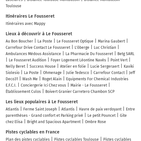
Toulouse
Itinéraires Le Fousseret
Itinéraires avec Mappy
Lieux à découvrir à Le Fousseret
Au Bon Boucher
La Poste
Le Fousseret Optique
Marina Gaubert
Carrefour Drive Contact Le Fousseret
L'ôberge
Luc Christian
Ambulances Médous Assistance
La Pharmacie Du Fousseret
Betg SARL
Le Fousseret Audition
Foyer Logement Léontine Navès
Point Vert
Nelly Beret
Success House
Atelier en folie
Lucie Sergeraert
Kaviki
Siolesio
La Poste
Ohmenage
Julie Tedesco
Carrefour Contact
Jeff
Deco31
Wash Me
Roget Alain
Equipments For Chemical Industries
E.F.C.I.
Conciergerie Ici Chez vous
Mairie - Le Fousseret
Établissement Culos
Boivert Granier Carretero Chambon SCP
Les lieux populaires à Le Fousseret
Atlantis
Ferme Saint Joseph
Atlantis
Havre de paix verdoyant
Entre
parenthèses - Grand confort et Parking privé
Le petit Pouncet
Gite
chez Elisa
Bright and Spacious Apartment
Ombre Rose
Pistes cyclables en France
Plan des pistes cyclables
Pistes cyclables Toulouse
Pistes cyclables