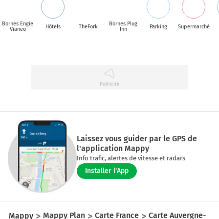
Bornes Engie
Bornes Plug
Hôtels
TheFork
Parking
Supermarché
Vianeo
Inn
Laissez vous guider par le GPS de
l'application Mappy
Info trafic, alertes de vitesse et radars
Installer l'App
Mappy
Mappy Plan
Carte France
Carte Auvergne-