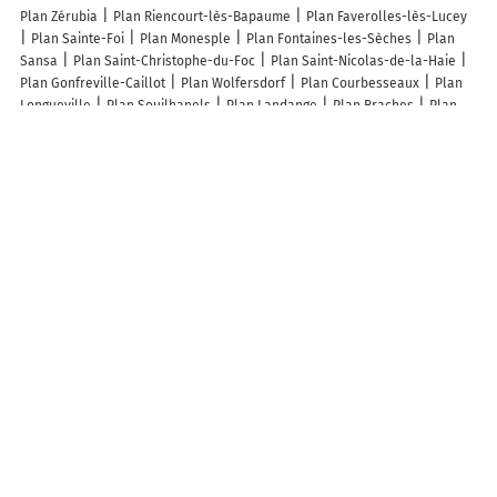
Plan Zérubia
Plan Riencourt-lès-Bapaume
Plan Faverolles-lès-Lucey
Plan Sainte-Foi
Plan Monesple
Plan Fontaines-les-Sèches
Plan
Sansa
Plan Saint-Christophe-du-Foc
Plan Saint-Nicolas-de-la-Haie
Plan Gonfreville-Caillot
Plan Wolfersdorf
Plan Courbesseaux
Plan
Longueville
Plan Souilhanels
Plan Landange
Plan Braches
Plan
Saint-Dizier-les-Domaines
Plan Bost
Plan Gioux
Plan Laperche
Plan Angeduc
Plan Saint-Martin-de-Blagny
Plan Gronard
Plan Marcy
Plan Arget
Plan Milly-sur-Bradon
Plan Reculfoz
Plan Plouzané
Plan Plomeur
Plan Pré-en-Pail-Saint-Samson
Plan Pouydesseaux
Plan Mévouillon
Plan Vigneulles
Lieux à découvrir à Prémillieu
Jacquet Lionel
Agence Inoubliable
Mairie - Prémillieu
Seille Nathalie
Laiterie la Côtière - La fruitière d'Aranc
Col du Ballon
Cimetière De
Prémillieu
Église Sainte-Marie Madeleine
Parking Prémillieu
Reconnu Des Sources GAEC
A découvrir autour de Prémillieu
Hauteville-Lompnes
Corcelles
Cormaranche-en-Bugey
Champdor
Rougemont
La Praille
Hostiaz
Thézillieu
Nantuy
Résinand
Lavant
La Pérouse
La Bertinière
Sainte-Blaizine
Info-trafic en France