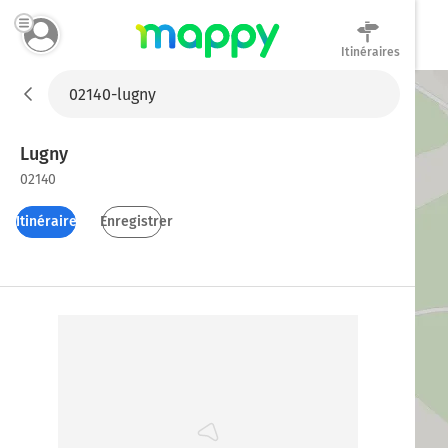
Itinéraires
Mappy
Lugny
02140
Itinéraires
Enregistrer