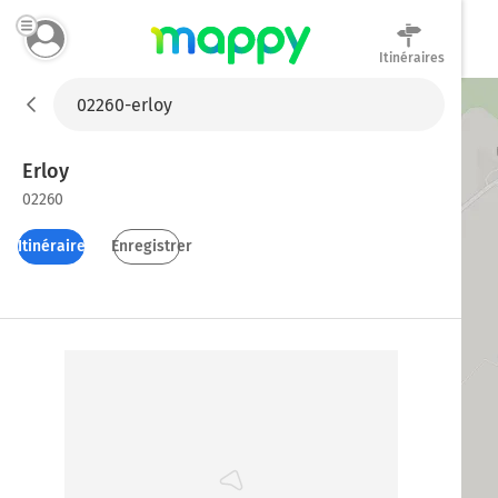
Itinéraires
Mappy
Erloy
02260
Itinéraires
Enregistrer