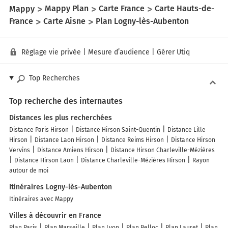
Mappy
Mappy Plan
Carte France
Carte Hauts-de-
France
Carte Aisne
Plan Logny-lès-Aubenton
Réglage vie privée
|
Mesure d’audience
|
Gérer Utiq
Top Recherches
Top recherche des internautes
Distances les plus recherchées
Distance Paris Hirson
Distance Hirson Saint-Quentin
Distance Lille
Hirson
Distance Laon Hirson
Distance Reims Hirson
Distance Hirson
Vervins
Distance Amiens Hirson
Distance Hirson Charleville-Mézières
Distance Hirson Laon
Distance Charleville-Mézières Hirson
Rayon
autour de moi
Itinéraires Logny-lès-Aubenton
Itinéraires avec Mappy
Villes à découvrir en France
Plan Paris
Plan Marseille
Plan Lyon
Plan Belloc
Plan Lauret
Plan