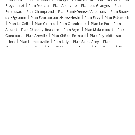
Freychenet
Plan Moncla
Plan Agenville
Plan Les Granges
Plan
Ferrussac
Plan Champrond
Plan Saint-Denis-d'Augerons
Plan Ruan-
sur-Egvonne
Plan Foucaucourt-Hors-Nesle
Plan Euvy
Plan Esbareich
Plan La Celle
Plan Courris
Plan Grandrieux
Plan Le Pin
Plan
Auxant
Plan Chassey-Beaupré
Plan Arget
Plan Malaincourt
Plan
Guincourt
Plan Azeville
Plan Chêne-Bernard
Plan Peyrefitte-sur-
l'Hers
Plan Humbauville
Plan Lilly
Plan Saint-Arey
Plan
Montgaillard-sur-Save
Plan Châtenay-en-France
Plan Coyron
Plan
Saint-Germain-près-Herment
Plan Ivrey
Plan Castelmoron-d'Albret
Plan Miraval-Cabardes
Plan Boisset
Plan Jallanges
Plan Lhéraule
Plan Heiwiller
Plan Cuissy-et-Geny
Plan Liederschiedt
Plan Soréac
Plan Chambroncourt
Plan Les Houches
Plan Fretin
Plan Fleurbaix
Plan Couffy
Plan Saint-Maurice-lès-Châteauneuf
Plan Laubrières
Plan Abelcourt
Lieux à découvrir à Logny-lès-Aubenton
Mairie - Logny-lès-Aubenton
Église De Logny-Lès-Aubenton
Cimetière
De Logny-lès-Aubenton
Église Saint-Rémi
Brunois Stéphane
Terrain
de football
Team Protos Kalvas
Comité Des Fêtes De Logny-Les-
Aubenton
A découvrir autour de Logny-lès-Aubenton