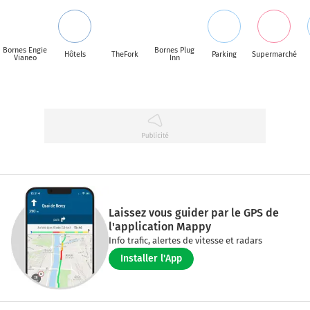
Bornes Engie
Bornes Plug
Hôtels
TheFork
Parking
Supermarché
Vianeo
Inn
Laissez vous guider par le GPS de
l'application Mappy
Info trafic, alertes de vitesse et radars
Installer l'App