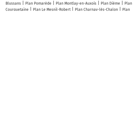
Blussans
Plan Pomarède
Plan Montlay-en-Auxois
Plan Dième
Plan
Courquetaine
Plan Le Mesnil-Robert
Plan Charnay-lès-Chalon
Plan
Glannes
Plan Sorquainville
Plan Raucourt-au-Bois
Plan Marimbault
Plan Bornay
Plan Liebenswiller
Plan Rix
Plan Longueville
Plan
Lesseux
Plan Badonvilliers-Gérauvilliers
Plan Châtillon-sur-Oise
Plan Saint-Germier
Plan Boisyvon
Plan Cutting
Plan Baby
Plan
Courouvre
Plan Mauries
Plan Montréal-les-Sources
Plan
Montblainville
Plan Calvi
Plan Les Trois-Bassins
Plan Le Bignon
Plan Gouy-en-Artois
Plan Garrigues-Sainte-Eulalie
Plan Lachy
Plan
Castanet
Lieux à découvrir à Mayot
Mairie - Mayot
Église
Horizons Verts
Comite Des Fetes De Mayot
Efm
A découvrir autour de Mayot
Missancourt
Info-trafic en France
Info trafic
Pistes cyclables en France
Plan des pistes cyclables
Carte Pistes cyclables La Fère