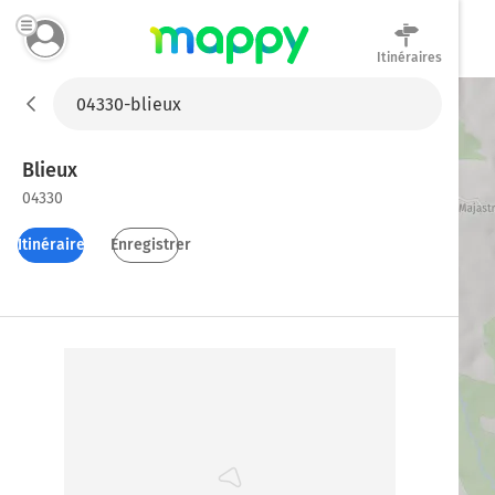
Itinéraires
Mappy
Blieux
04330
Itinéraires
Enregistrer