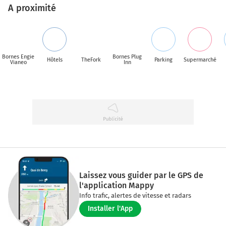
A proximité
Bornes Engie
Bornes Plug
Hôtels
TheFork
Parking
Supermarché
Vianeo
Inn
Laissez vous guider par le GPS de
l'application Mappy
Info trafic, alertes de vitesse et radars
Installer l'App