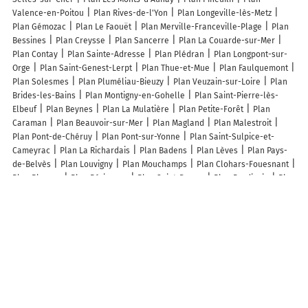
Valence-en-Poitou
Plan Rives-de-l'Yon
Plan Longeville-lès-Metz
Plan Gémozac
Plan Le Faouët
Plan Merville-Franceville-Plage
Plan
Bessines
Plan Creysse
Plan Sancerre
Plan La Couarde-sur-Mer
Plan Contay
Plan Sainte-Adresse
Plan Plédran
Plan Longpont-sur-
Orge
Plan Saint-Genest-Lerpt
Plan Thue-et-Mue
Plan Faulquemont
Plan Solesmes
Plan Pluméliau-Bieuzy
Plan Veuzain-sur-Loire
Plan
Brides-les-Bains
Plan Montigny-en-Gohelle
Plan Saint-Pierre-lès-
Elbeuf
Plan Beynes
Plan La Mulatière
Plan Petite-Forêt
Plan
Caraman
Plan Beauvoir-sur-Mer
Plan Magland
Plan Malestroit
Plan Pont-de-Chéruy
Plan Pont-sur-Yonne
Plan Saint-Sulpice-et-
Cameyrac
Plan La Richardais
Plan Badens
Plan Lèves
Plan Pays-
de-Belvès
Plan Louvigny
Plan Mouchamps
Plan Clohars-Fouesnant
Plan Plouray
Plan Périgneux
Plan Saint-Donan
Plan Burdignin
Plan
Croisette
Plan Montigny-les-Jongleurs
Lieux à découvrir à Saint-André-de-la-Roche
Commerçants de Saint-André-de-la-Roche
Alexia Arat
La Poste
Hydrosonic
Serrurerie Menuiserie Multiservices
Nuisibles Assistance
PACA
Fior Fleurs
Hm Electricité 06
Clean Sofa 06 & Clean Services 06
Opiniao Batiment
Oxybike
Canilook
Dëpannage Trad Auto
Jean
Claude Pean
Altec
SIVoM Val de Banquière
Azur Alu
Ambulances
Riviera
Autocars Baie Des Anges
Laboratoire de la ROCHE - INOVIE