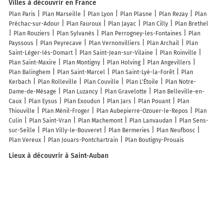
Villes à découvrir en France
Plan Paris
Plan Marseille
Plan Lyon
Plan Plasne
Plan Rezay
Plan
Préchac-sur-Adour
Plan Fauroux
Plan Jayac
Plan Cilly
Plan Brethel
Plan Rouziers
Plan Sylvanès
Plan Perrogney-les-Fontaines
Plan
Payssous
Plan Peyrecave
Plan Vernonvilliers
Plan Archail
Plan
Saint-Léger-lès-Domart
Plan Saint-Jean-sur-Vilaine
Plan Roinville
Plan Saint-Maxire
Plan Montigny
Plan Holving
Plan Angevillers
Plan Balinghem
Plan Saint-Marcel
Plan Saint-Lyé-la-Forêt
Plan
Kerbach
Plan Rolleville
Plan Couville
Plan L'Étoile
Plan Notre-
Dame-de-Mésage
Plan Luzancy
Plan Gravelotte
Plan Belleville-en-
Caux
Plan Eysus
Plan Exoudun
Plan Jars
Plan Pouant
Plan
Thiouville
Plan Ménil-Froger
Plan Aubepierre-Ozouer-le-Repos
Plan
Culin
Plan Saint-Vran
Plan Machemont
Plan Lanvaudan
Plan Sens-
sur-Seille
Plan Villy-le-Bouveret
Plan Bermeries
Plan Neufbosc
Plan Vereux
Plan Jouars-Pontchartrain
Plan Boutigny-Prouais
Lieux à découvrir à Saint-Auban
Commerçants de Saint-Auban
France Services - Saint-Auban
Azur
Sport & Nature
Mairie - Saint-Auban
SDA Littoral Pre Alpes Ouest
Conseil Departement des Alpes Maritimes
Perrimond Marc
Epicerie
Des Monts D'azur SARL
Camping de la Pinatelle
Association
Montagn'habits Emploi Solidarité
La Gargotte
Les Géophiles
Le
Grand Saule
Alemdar Dizel Tamir
Église Saint-Alban
Église