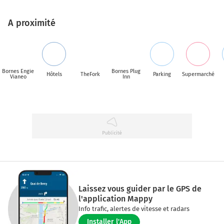
A proximité
Bornes Engie
Bornes Plug
Hôtels
TheFork
Parking
Supermarché
Vianeo
Inn
Laissez vous guider par le GPS de
l'application Mappy
Info trafic, alertes de vitesse et radars
Installer l'App