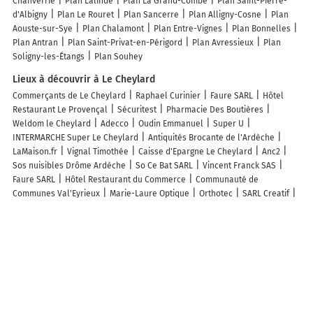
Chanverrie
Plan Lalinde
Plan La Grand-Combe
Plan Saint-Pierre-
d'Albigny
Plan Le Rouret
Plan Sancerre
Plan Alligny-Cosne
Plan
Aouste-sur-Sye
Plan Chalamont
Plan Entre-Vignes
Plan Bonnelles
Plan Antran
Plan Saint-Privat-en-Périgord
Plan Avressieux
Plan
Soligny-les-Étangs
Plan Souhey
Lieux à découvrir à Le Cheylard
Commerçants de Le Cheylard
Raphael Curinier
Faure SARL
Hôtel
Restaurant Le Provençal
Sécuritest
Pharmacie Des Boutières
Weldom le Cheylard
Adecco
Oudin Emmanuel
Super U
INTERMARCHE Super Le Cheylard
Antiquités Brocante de l'Ardèche
LaMaison.fr
Vignal Timothée
Caisse d'Epargne Le Cheylard
Anc2
Sos nuisibles Drôme Ardèche
So Ce Bat SARL
Vincent Franck SAS
Faure SARL
Hôtel Restaurant du Commerce
Communauté de
Communes Val'Eyrieux
Marie-Laure Optique
Orthotec
SARL Creatif
Médiathèque du Cheylard
Sur la voie de la Beauté Institut M Morgane
Planchon
SGE Automobile
Cave A VIN LE RICH'LIEU
L'Arche des
Métiers - Centre Multimédia
Poleyrieux
Les lieux populaires à Le Cheylard
Falcon Hotel
Arkk Homes
Loft 1502
Wise Hotel & Spa - Adults Only
Falcon 1511
Hotel-Restaurant des Voyageurs
Teos Hotel
Siete Hotel
Massimo Hotel - Adults Only 'Ex La Boutique Hotels'
Laren Family Hotel &