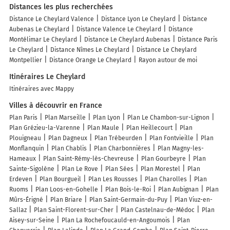
Distances les plus recherchées
Distance Le Cheylard Valence
Distance Lyon Le Cheylard
Distance
Aubenas Le Cheylard
Distance Valence Le Cheylard
Distance
Montélimar Le Cheylard
Distance Le Cheylard Aubenas
Distance Paris
Le Cheylard
Distance Nîmes Le Cheylard
Distance Le Cheylard
Montpellier
Distance Orange Le Cheylard
Rayon autour de moi
Itinéraires Le Cheylard
Itinéraires avec Mappy
Villes à découvrir en France
Plan Paris
Plan Marseille
Plan Lyon
Plan Le Chambon-sur-Lignon
Plan Grézieu-la-Varenne
Plan Maule
Plan Heillecourt
Plan
Plouigneau
Plan Dagneux
Plan Trébeurden
Plan Fontvieille
Plan
Monflanquin
Plan Chablis
Plan Charbonnières
Plan Magny-les-
Hameaux
Plan Saint-Rémy-lès-Chevreuse
Plan Gourbeyre
Plan
Sainte-Sigolène
Plan Le Rove
Plan Sées
Plan Morestel
Plan
Erdeven
Plan Bourgueil
Plan Les Rousses
Plan Charolles
Plan
Ruoms
Plan Loos-en-Gohelle
Plan Bois-le-Roi
Plan Aubignan
Plan
Mûrs-Érigné
Plan Briare
Plan Saint-Germain-du-Puy
Plan Viuz-en-
Sallaz
Plan Saint-Florent-sur-Cher
Plan Castelnau-de-Médoc
Plan
Aisey-sur-Seine
Plan La Rochefoucauld-en-Angoumois
Plan