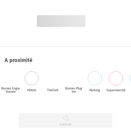
A proximité
Bornes Engie
Bornes Plug
Hôtels
TheFork
Parking
Supermarché
Vianeo
Inn