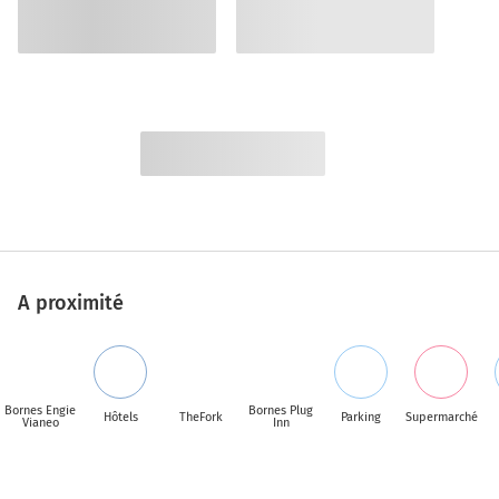
A proximité
Bornes Engie
Bornes Plug
Hôtels
TheFork
Parking
Supermarché
Vianeo
Inn