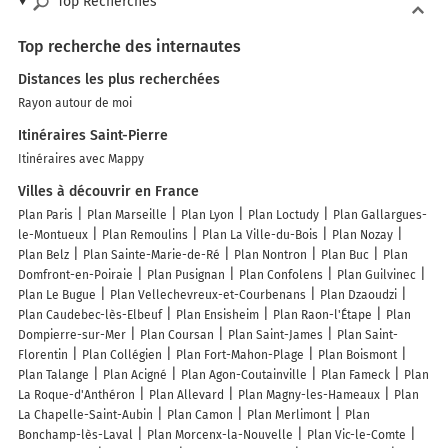
Top Recherches
Top recherche des internautes
Distances les plus recherchées
Rayon autour de moi
Itinéraires Saint-Pierre
Itinéraires avec Mappy
Villes à découvrir en France
Plan Paris
Plan Marseille
Plan Lyon
Plan Loctudy
Plan Gallargues-
le-Montueux
Plan Remoulins
Plan La Ville-du-Bois
Plan Nozay
Plan Belz
Plan Sainte-Marie-de-Ré
Plan Nontron
Plan Buc
Plan
Domfront-en-Poiraie
Plan Pusignan
Plan Confolens
Plan Guilvinec
Plan Le Bugue
Plan Vellechevreux-et-Courbenans
Plan Dzaoudzi
Plan Caudebec-lès-Elbeuf
Plan Ensisheim
Plan Raon-l'Étape
Plan
Dompierre-sur-Mer
Plan Coursan
Plan Saint-James
Plan Saint-
Florentin
Plan Collégien
Plan Fort-Mahon-Plage
Plan Boismont
Plan Talange
Plan Acigné
Plan Agon-Coutainville
Plan Fameck
Plan
La Roque-d'Anthéron
Plan Allevard
Plan Magny-les-Hameaux
Plan
La Chapelle-Saint-Aubin
Plan Camon
Plan Merlimont
Plan
Bonchamp-lès-Laval
Plan Morcenx-la-Nouvelle
Plan Vic-le-Comte