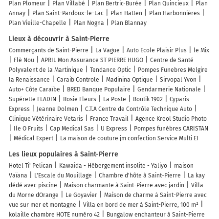
Plan Plomeur
Plan Villabé
Plan Bertric-Burée
Plan Quincieux
Plan
Annay
Plan Saint-Pardoux-le-Lac
Plan Hatten
Plan Harbonnières
Plan Vieille-Chapelle
Plan Nogna
Plan Blannay
Lieux à découvrir à Saint-Pierre
Commerçants de Saint-Pierre
La Vague
Auto Ecole Plaisir Plus
le Mix
Flè Nou
APRIL Mon Assurance ST PIERRE HUGO
Centre de Santé
Polyvalent de la Martinique
Tendance Optic
Pompes Funebres Melgire
la Renaissance
Caraib Controle
Madinina Optique
Sirvopal Yvon
Auto+ Côte Caraïbe
BRED Banque Populaire
Gendarmerie Nationale
Supérette FLADIN
Rosie Fleurs
La Poste
Boutik 1902
Cyparis
Express
Jeanne Dolmen
C.T.A Centre de Contrôle Technique Auto
Clinique Vétérinaire Vetaris
France Travail
Agence Kreol Studio Photo
Ile O Fruits
Cap Medical Sas
U Express
Pompes funèbres CARISTAN
Médical Expert
La maison de couture jm confection Service Multi EI
Les lieux populaires à Saint-Pierre
Hotel Ti' Pelican
Kawaida - Hébergement insolite - Yaliyo
maison
Vaïana
L'Escale du Mouillage
Chambre d'hôte à Saint-Pierre
La kay
dédé avec piscine
Maison charmante à Saint-Pierre avec jardin
Villa
du Morne dOrange
Le Goyavier
Maison de charme à Saint-Pierre avec
vue sur mer et montagne
Villa en bord de mer à Saint-Pierre, 100 m²
kolaille chambre HOTE numéro 42
Bungalow enchanteur à Saint-Pierre