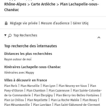
Rhône-Alpes
Carte Ardèche
Plan Lachapelle-sous-
Chanéac
Réglage vie privée
|
Mesure d’audience
|
Gérer Utiq
Top Recherches
Top recherche des internautes
Distances les plus recherchées
Rayon autour de moi
Itinéraires Lachapelle-sous-Chanéac
Itinéraires avec Mappy
Villes à découvrir en France
Plan Paris
Plan Marseille
Plan Lyon
Plan Neurey-en-Vaux
Plan
Poey-d'Oloron
Plan Chambon
Plan Cazeneuve
Plan Sainte-Colombe-
de-la-Commanderie
Plan Éterpigny
Plan Bierry-les-Belles-Fontaines
Plan Le Chillou
Plan Noyellette
Plan La Roche-Mabile
Plan Rosey
Plan Mésangueville
Plan Lanrigan
Plan Saint-Sigismond-de-Clermont