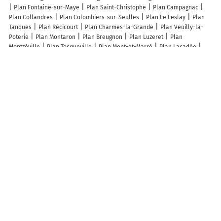
Plan Fontaine-sur-Maye
Plan Saint-Christophe
Plan Campagnac
Plan Collandres
Plan Colombiers-sur-Seulles
Plan Le Leslay
Plan
Tanques
Plan Récicourt
Plan Charmes-la-Grande
Plan Veuilly-la-
Poterie
Plan Montaron
Plan Breugnon
Plan Luzeret
Plan
Montzéville
Plan Tocqueville
Plan Mont-et-Marré
Plan Lacadée
Plan Guiry-en-Vexin
Plan Dame-Marie
Plan Chenon
Plan Juville
Plan Ambléon
Plan Barbaise
Plan Destry
Plan Lantan
Plan
Fourcigny
Plan Saint-Martial
Plan Massiges
Plan Taurignan-Castet
Plan Hermanville
Plan Rignovelle
Plan Noyon
Plan Trébeurden
Plan Apremont
Plan Bénestroff
Lieux à découvrir à Lachapelle-sous-Chanéac
Gaillard Camille
Mairie - Lachapelle-sous-Chanéac
Ambulances de
L'Eyrieux Taxis Vsl
La table de martial
Église Saint-Apollinaire
Plage
Du Plan d'Eau De Lachapelle
Cimetière De Lachapelle-sous-Chanéac
Site de Baignade de la Saliouse
Mariac Laurent
Site de Baignade de la
Saliouse
Osmoz Production
Valérie Brunier Letessier
Brun Patrick
Entreprise Durand Gilbert
A découvrir autour de Lachapelle-sous-Chanéac
Limis
Le Bourget
Prévenchères
Treynas
Info-trafic en France