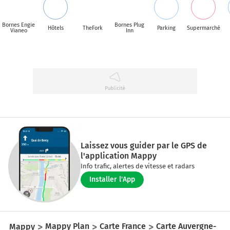
Bornes Engie
Bornes Plug
Hôtels
TheFork
Parking
Supermarché
Vianeo
Inn
Laissez vous guider par le GPS de
l'application Mappy
Info trafic, alertes de vitesse et radars
Installer l'App
Mappy
Mappy Plan
Carte France
Carte Auvergne-