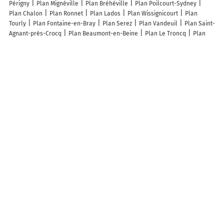
Périgny
Plan Mignéville
Plan Bréhéville
Plan Poilcourt-Sydney
Plan Chalon
Plan Ronnet
Plan Lados
Plan Wissignicourt
Plan
Tourly
Plan Fontaine-en-Bray
Plan Serez
Plan Vandeuil
Plan Saint-
Agnant-près-Crocq
Plan Beaumont-en-Beine
Plan Le Troncq
Plan
Berrogain-Laruns
Plan Sainte-Croix-de-Mareuil
Plan Montagne-Fayel
Plan La Neuville-aux-Bois
Plan Saint-Brice
Plan Bonnoeil
Plan
Savigny-Poil-Fol
Plan Castéra-Bouzet
Plan Foville
Plan Morchies
Plan Margny
Plan Valmestroff
Plan Rubercy
Plan Angeduc
Plan
Cuiry-lès-Chaudardes
Plan Bourgoin-Jallieu
Plan Bar-sur-Aube
Plan
Longfossé
Plan Griselles
Plan La Capelle-Balaguier
Lieux à découvrir à Sachy
Emanuelle Nadrin Psychologue et magnétiseuse
La Pierre de Dom-Le-
Mesnil
Mairie - Sachy
Église Saint-Remi
Cimetière De Sachy
Legrand Thierry Pascal
Graftieaux Francis Henri
Boxing Club Carignan
Comite Des Fetes De Messincourt
Gite Au Coeur De L'europe
Pignolet
Arnaud
A découvrir autour de Sachy
Wé
Info-trafic en France
Info trafic