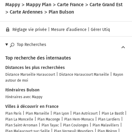
Mappy
Mappy Plan
Carte France
Carte Grand Est
Carte Ardennes
Plan Bulson
Réglage vie privée
|
Mesure d’audience
|
Gérer Utiq
Top Recherches
Top recherche des internautes
Distances les plus recherchées
Distance Marseille Haraucourt
Distance Haraucourt Marseille
Rayon
autour de moi
Itinéraires Bulson
Itinéraires avec Mappy
Villes à découvrir en France
Plan Paris
Plan Marseille
Plan Lyon
Plan Autricourt
Plan Le Bastit
Plan La Moncelle
Plan Maconge
Plan Hem-Monacu
Plan Lardiers
Plan Saint-Arroman
Plan Tayac
Plan Coulonges
Plan Malavillers
Plan Malaucourt-sur-Seille
Plan Verneuil-Moustiers
Plan Moiron