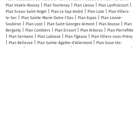
Plan Vezels-Roussy
Plan Tourtenay
Plan Lieoux
Plan Lanfroicourt
Plan Sceau-Saint-Angel
Plan Le Sap-André
Plan Loze
Plan Villers-
le-Sec
Plan Sainte-Marie-Outre-l'Eau
Plan Espas
Plan Louvie-
Soubiron
Plan Lozzi
Plan Saint-Georges-Armont
Plan Xousse
Plan
Berganty
Plan Combiers
Plan Ercourt
Plan Arboras
Plan Pierrefitte
Plan Sermano
Plan Labosse
Plan Tigeaux
Plan Villers-sous-Prény
Plan Belleuse
Plan Sainte-Agathe-d'Aliermont
Plan Goux-lès-
Dambelin
Plan Louppy-le-Château
Plan Bayenghem-lès-Seninghem
Plan Viller
Plan Poggiolo
Plan Verreries-de-Moussans
Plan
Montmahoux
Plan Bois-de-Gand
Plan Mormès
Plan Saint-Georges-
du-Bois
Plan Mosnay
Plan Lacarre
Lieux à découvrir à Bulson
Les Jardins De Bulson
Mairie - Bulson
Vynex
Église Saint-Laurent
Cimetière De Bulson
Le chemin des Seigneurs Randonnée pédestre
Les Potes
Foyer Des Cognettes
Les Cacasses En 4L
Ardennes Basket
Club Feminin
La Jeunesse De Bulson
Les Sons De Bulles
Coupin
Lasco Transports
Launois Luc
Les lieux populaires à Bulson
Gîte Mac Arthur
La Roseraie, campagne, calme et paix
Grain d'orge et
cornouiller