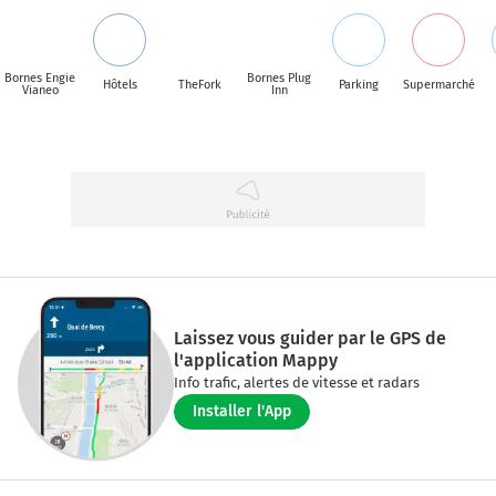
Bornes Engie
Bornes Plug
Hôtels
TheFork
Parking
Supermarché
Vianeo
Inn
Laissez vous guider par le GPS de
l'application Mappy
Info trafic, alertes de vitesse et radars
Installer l'App