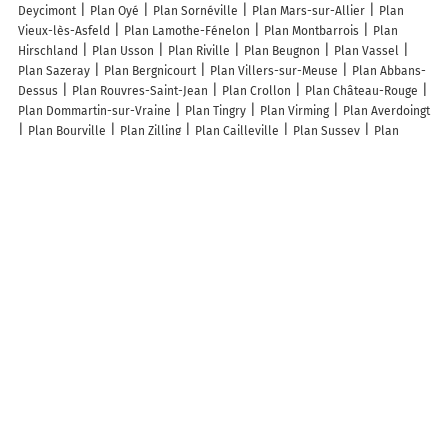
Deycimont
Plan Oyé
Plan Sornéville
Plan Mars-sur-Allier
Plan
Vieux-lès-Asfeld
Plan Lamothe-Fénelon
Plan Montbarrois
Plan
Hirschland
Plan Usson
Plan Riville
Plan Beugnon
Plan Vassel
Plan Sazeray
Plan Bergnicourt
Plan Villers-sur-Meuse
Plan Abbans-
Dessus
Plan Rouvres-Saint-Jean
Plan Crollon
Plan Château-Rouge
Plan Dommartin-sur-Vraine
Plan Tingry
Plan Virming
Plan Averdoingt
Plan Bourville
Plan Zilling
Plan Cailleville
Plan Sussey
Plan
Saint-Hilaire-le-Château
Plan La Porta
Plan Saint-Agnet
Plan
Sadournin
Plan Saint-Ciergues
Plan Maisoncelle-Saint-Pierre
Plan
Vivières
Plan Billy-sur-Ourcq
Plan Presles
Plan Saint-Jean-de-la-
Croix
Plan Saint-Denis-des-Monts
Plan Venère
Plan Bernadets-
Dessus
Plan Valle-d'Orezza
Plan La Palud-sur-Verdon
Plan Nitry
Plan Roussy-le-Village
Lieux à découvrir à Saint-Oulph
Aurélie Ducret Graphiste Webdesigner
F'lair allure
Mairie - Saint-
Oulph
Georget ETS
Caméléongle
Cimetière
Église Saint-Oulph
Cimetière De Saint-Oulph
Taxi Jaune
Liquier Frédéric
Belle Et
Gourmande SARL
Association Communale de Chasse de Saint-oulph
Comite Des Fetes De Longueville Sur Aube
Club Du Bon Temps
Saint-
Oulph Association Festivite
DH Toiture
Association Art des Lys St Oulph
A découvrir autour de Saint-Oulph