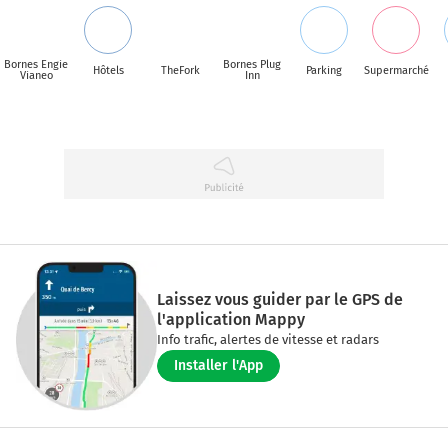
Bornes Engie
Bornes Plug
Hôtels
TheFork
Parking
Supermarché
Vianeo
Inn
Laissez vous guider par le GPS de
l'application Mappy
Info trafic, alertes de vitesse et radars
Installer l'App