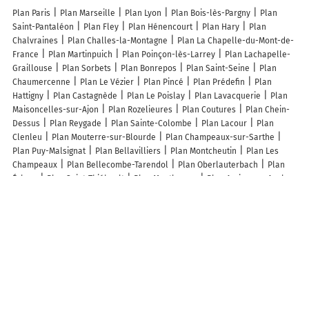
Plan Paris
Plan Marseille
Plan Lyon
Plan Bois-lès-Pargny
Plan
Saint-Pantaléon
Plan Fley
Plan Hénencourt
Plan Hary
Plan
Chalvraines
Plan Challes-la-Montagne
Plan La Chapelle-du-Mont-de-
France
Plan Martinpuich
Plan Poinçon-lès-Larrey
Plan Lachapelle-
Graillouse
Plan Sorbets
Plan Bonrepos
Plan Saint-Seine
Plan
Chaumercenne
Plan Le Vézier
Plan Pincé
Plan Prédefin
Plan
Hattigny
Plan Castagnède
Plan Le Poislay
Plan Lavacquerie
Plan
Maisoncelles-sur-Ajon
Plan Rozelieures
Plan Coutures
Plan Chein-
Dessus
Plan Reygade
Plan Sainte-Colombe
Plan Lacour
Plan
Clenleu
Plan Mouterre-sur-Blourde
Plan Champeaux-sur-Sarthe
Plan Puy-Malsignat
Plan Bellavilliers
Plan Montcheutin
Plan Les
Champeaux
Plan Bellecombe-Tarendol
Plan Oberlauterbach
Plan
Égleny
Plan Saint-Thiébault
Plan Montlauzun
Plan Arcizac-ez-Angles
Plan Saint-Julien-Maumont
Plan Broze
Plan Sainte-Croix
Plan
Laval-sur-Luzège
Plan Ribeaucourt
Plan Andelnans
Plan Oisy-le-
Verger
Plan La Chapelle-aux-Choux
Lieux à découvrir à L'Herm
Calcaires du Plantaurel
Buttet Francois
Rénologique
Thérapie
Cranio-Sacrale Biodynamique
Église Saint-Barthélemy
Col de Py
Cimetière De L'Herm
Établissement Public Médico Social La Vergnière
Site Spéléo: Pech de Foix
Camping La Clairière
Mervoyer Vincent