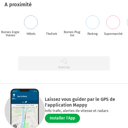
A proximité
Bornes Engie
Bornes Plug
Hôtels
TheFork
Parking
Supermarché
Vianeo
Inn
Laissez vous guider par le GPS de
l'application Mappy
Info trafic, alertes de vitesse et radars
Installer l'App