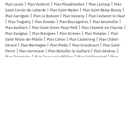
Plan Lurais
Plan Venterol
Plan Plouzélambre
Plan Lanloup
Plan
Saint-Cernin-de-Labarde
Plan Saint-Maden
Plan Saint-Rémy-Blanzy
Plan Garrigues
Plan Le Buisson
Plan Vasseny
Plan Castanet-le-Haut
Plan Troguéry
Plan Dondas
Plan Boucagnères
Plan Avrainville
Plan Auvillars
Plan Saint-Orens-Pouy-Petit
Plan Chemiré-en-Charnie
Plan Davignac
Plan Brengues
Plan Arrènes
Plan Pompiac
Plan
Saint-Palais-de-Phiolin
Plan Cahon
Plan Castelreng
Plan Châtel-
Gérard
Plan Marmagne
Plan Pimbo
Plan Grandcourt
Plan Saint-
Pierre
Plan Sarrecave
Plan Boinville-le-Gaillard
Plan Générac
Plan Tarentaise
Plan Taussac-la-Billière
Plan Schillersdorf
Plan
Reutenbourg
Plan La Neuville-aux-Larris
Plan Meillard
Plan
Davejean
Plan Cabanès
Plan Limbrassac
Plan Courcelles
Plan
Réans
Plan Hiis
Plan Plouay
Plan Gouy-les-Groseillers
Plan Saint-
Julia
Lieux à découvrir à Chauchigny
Mairie - Chauchigny
Ep2c SARL
Soc Musicale de Mery sur Seine
Familles Rurales Association Des Quatre Etoiles
Cimetière
Église De La
Nativité-De-Notre-Dame
Cimetière de Chauchigny
Église De La
Nativité-De-La-Sainte-Vierge
Sdea 10
Escaliers Écluse N°7 du Canal
Haute-Seine À Epincey
Terrain de Jeux
Ecole Elémentaire
Brugger
Richard
Association Familles Rurales Quatre Etoiles
La Boule