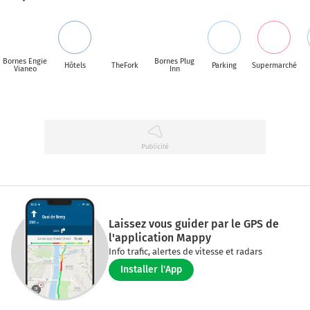
Bornes Engie
Bornes Plug
Hôtels
TheFork
Parking
Supermarché
Vianeo
Inn
Laissez vous guider par le GPS de
l'application Mappy
Info trafic, alertes de vitesse et radars
Installer l'App