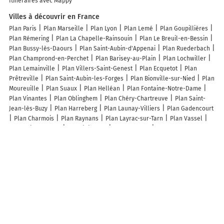
Itinéraires avec Mappy
Villes à découvrir en France
Plan Paris
Plan Marseille
Plan Lyon
Plan Lemé
Plan Goupillières
Plan Rémering
Plan La Chapelle-Rainsouin
Plan Le Breuil-en-Bessin
Plan Bussy-lès-Daours
Plan Saint-Aubin-d'Appenai
Plan Ruederbach
Plan Champrond-en-Perchet
Plan Barisey-au-Plain
Plan Lochwiller
Plan Lemainville
Plan Villers-Saint-Genest
Plan Ecquetot
Plan
Prêtreville
Plan Saint-Aubin-les-Forges
Plan Bionville-sur-Nied
Plan
Moureuille
Plan Suaux
Plan Helléan
Plan Fontaine-Notre-Dame
Plan Vinantes
Plan Oblinghem
Plan Chéry-Chartreuve
Plan Saint-
Jean-lès-Buzy
Plan Harreberg
Plan Launay-Villiers
Plan Gadencourt
Plan Charmois
Plan Raynans
Plan Layrac-sur-Tarn
Plan Vassel
Plan Saint-Maudez
Plan Épineuse
Plan Bendorf
Plan Chevry-sous-
le-Bignon
Plan Monsures
Plan Liesville-sur-Douve
Plan
Neuffontaines
Plan Bussy-le-Repos
Plan Eywiller
Plan Abbans-
Dessous
Plan Fresney-le-Vieux
Plan Éterpigny
Plan Banios
Plan La
Chapelle-de-Surieu
Plan Saint-Geniès-de-Varensal
Lieux à découvrir à Saint-Appolinard
Aplomb Eco Construction
Mairie - Saint-Appolinard
Église Saint-
Appolinard
Cimetière De Saint-Appolinard
Revol André
Jourdan
Hubert
Inard Pierre
Ecole Primaire
Piroux Jean-Claude
Petitjean