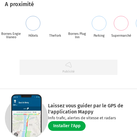
A proximité
Bornes Engie
Bornes Plug
Hôtels
TheFork
Parking
Supermarché
Vianeo
Inn
Laissez vous guider par le GPS de
l'application Mappy
Info trafic, alertes de vitesse et radars
Installer l'App