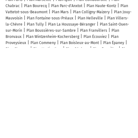
Chabrac
Plan Bourecq
Plan Parc-d'Anxtot
Plan Haute-Kontz
Plan
Vattetot-sous-Beaumont
Plan Mars
Plan Colligny-Maizery
Plan Jouy-
Mauvoisin
Plan Fontaine-sous-Préaux
Plan Helleville
Plan Villers-
la-Chèvre
Plan Tully
Plan La Houssaye-Béranger
Plan Saint-Ouen-
sur-Morin
Plan Boussières-sur-Sambre
Plan Franvillers
Plan
Bronvaux
Plan Wintzenheim-Kochersberg
Plan Écouviez
Plan
Proveysieux
Plan Commeny
Plan Boisleux-au-Mont
Plan Épaney
Plan Chagnon
Plan Verlincthun
Plan Sérénac
Plan Engwiller
Plan
Heutrégiville
Plan La Laigne
Plan Villevallier
Plan Soye
Plan
Villenave-de-Rions
Plan Fréniches
Plan Noyelles-sur-Sambre
Plan
Cartigny-l'Épinay
Plan Pray
Plan Foucherolles
Plan Villarzel-
Cabardès
Plan Naves
Plan Vicq
Plan Castirla
Plan Parfondru
Plan Espins
Plan Lefaux
Plan Labassère
Plan Bornay
Plan Ennezat
Plan Chandolas
Plan Planchez
Lieux à découvrir à Trégarantec
Les Soeurs Cam
Electricité Perron
Planètemômes
Mairie -
Trégarantec
Église Saint-Théarnec
Cimetière De Trégarantec
Chapelle Jésus
Boucher Gaël
Coiffure Tina
a Point d'Aiguille
Marteau Nathalie
Pennec Philippe
GAEC de Kerdec
Valentin Droff -
Apa
Du Jardin d'Isis
Le Gall Jean René
Sauvformation
A découvrir autour de Trégarantec