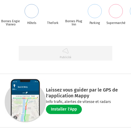
Bornes Engie
Bornes Plug
Hôtels
TheFork
Parking
Supermarché
Vianeo
Inn
Laissez vous guider par le GPS de
l'application Mappy
Info trafic, alertes de vitesse et radars
Installer l'App