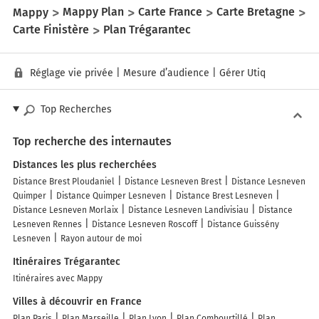
Mappy
Mappy Plan
Carte France
Carte Bretagne
Carte Finistère
Plan Trégarantec
Réglage vie privée
|
Mesure d’audience
|
Gérer Utiq
Top Recherches
Top recherche des internautes
Distances les plus recherchées
Distance Brest Ploudaniel
Distance Lesneven Brest
Distance Lesneven
Quimper
Distance Quimper Lesneven
Distance Brest Lesneven
Distance Lesneven Morlaix
Distance Lesneven Landivisiau
Distance
Lesneven Rennes
Distance Lesneven Roscoff
Distance Guissény
Lesneven
Rayon autour de moi
Itinéraires Trégarantec
Itinéraires avec Mappy
Villes à découvrir en France
Plan Paris
Plan Marseille
Plan Lyon
Plan Combourtillé
Plan