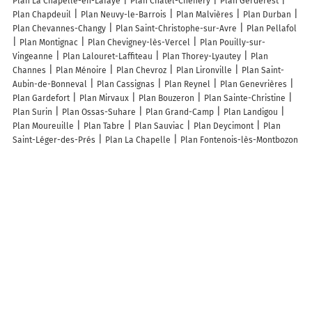
Plan La Chapelle-en-Lafaye
Plan Chatel-Chéhéry
Plan Gerderest
Plan Chapdeuil
Plan Neuvy-le-Barrois
Plan Malvières
Plan Durban
Plan Chevannes-Changy
Plan Saint-Christophe-sur-Avre
Plan Pellafol
Plan Montignac
Plan Chevigney-lès-Vercel
Plan Pouilly-sur-
Vingeanne
Plan Lalouret-Laffiteau
Plan Thorey-Lyautey
Plan
Channes
Plan Ménoire
Plan Chevroz
Plan Lironville
Plan Saint-
Aubin-de-Bonneval
Plan Cassignas
Plan Reynel
Plan Genevrières
Plan Gardefort
Plan Mirvaux
Plan Bouzeron
Plan Sainte-Christine
Plan Surin
Plan Ossas-Suhare
Plan Grand-Camp
Plan Landigou
Plan Moureuille
Plan Tabre
Plan Sauviac
Plan Deycimont
Plan
Saint-Léger-des-Prés
Plan La Chapelle
Plan Fontenois-lès-Montbozon
Plan Voudenay
Plan Château-sur-Cher
Plan Fleurey
Plan Avajan
Plan Saussey
Plan Le Marais-la-Chapelle
Plan Plaudren
Plan
Ponthoile
Plan Merry-la-Vallée
Lieux à découvrir à Nesle-le-Repons
Champagne Boulogne Diouy
Mairie - Nesle-le-Repons
Cyrille David
Viti Access
Maximy Régis
Église Saint-André
Cimetière De Nesle-le-
Repons
Champagne Lourdeaux Jean-louis Jean-Louis
Chouteau Père
Et Fils
Mathieu Pere & Fils
La Houlotte
Societe De Chasse De Nesle-
Le-Repons
Jacquesson Loïc
Boulogne François
Chouteau Jacqueline
Les lieux populaires à Nesle-le-Repons