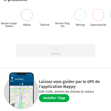
Bornes Engie
Bornes Plug
Hôtels
TheFork
Parking
Supermarché
Vianeo
Inn
Laissez vous guider par le GPS de
l'application Mappy
Info trafic, alertes de vitesse et radars
Installer l'App