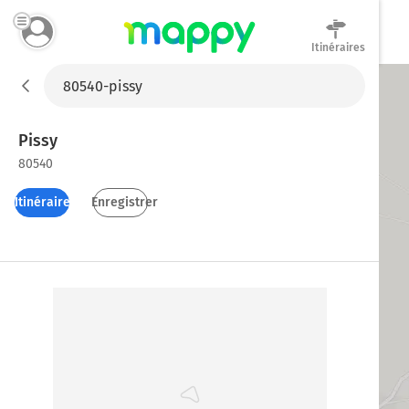
Itinéraires
Mappy
Pissy
80540
Itinéraires
Enregistrer