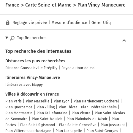
France
Carte Seine-et-Marne
Plan Vincy-Manoeuvre
Réglage vie privée
|
Mesure d’audience
|
Gérer Utiq
Top Recherches
Top recherche des internautes
Distances les plus recherchées
Distance Goussainville Étrépilly
Rayon autour de moi
Itinéraires Vincy-Manoeuvre
Itinéraires avec Mappy
Villes à découvrir en France
Plan Paris
Plan Marseille
Plan Lyon
Plan Hardencourt-Cocherel
Plan Quercamps
Plan Zilling
Plan Thivet
Plan Hohfrankenheim
Plan Montmartin
Plan Taillefontaine
Plan Vieure
Plan Saint-Nicolas-
de-Sommaire
Plan Saint-Maulvis
Plan Plaimbois-du-Miroir
Plan
Portes
Plan Saint-Sigismond
Plan Sainte-Geneviève
Plan Jussarupt
Plan Villiers-sous-Mortagne
Plan Lachapelle
Plan Saint-Georges