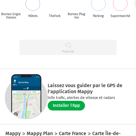
Bornes Engie
Bornes Plug
Hôtels
TheFork
Parking
Supermarché
Vianeo
Inn
Laissez vous guider par le GPS de
l'application Mappy
Info trafic, alertes de vitesse et radars
Installer l'App
Mappy
Mappy Plan
Carte France
Carte Île-de-