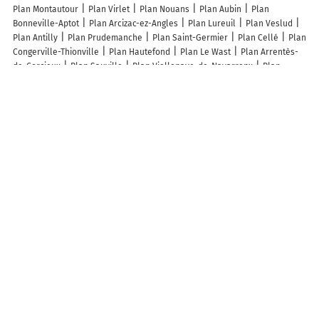
Plan Montautour
Plan Virlet
Plan Nouans
Plan Aubin
Plan
Bonneville-Aptot
Plan Arcizac-ez-Angles
Plan Lureuil
Plan Veslud
Plan Antilly
Plan Prudemanche
Plan Saint-Germier
Plan Cellé
Plan
Congerville-Thionville
Plan Hautefond
Plan Le Wast
Plan Arrentès-
de-Corcieux
Plan Sauville
Plan Viellenave-de-Navarrenx
Plan
Lanans
Plan Chambrey
Plan Maizicourt
Plan Fosse
Plan Lesse
Plan Valence
Plan Thianges
Plan Villers-Chief
Plan Clérey-la-Côte
Plan Yzeures-sur-Creuse
Plan Clarafond-Arcine
Plan Manot
Lieux à découvrir à Vincy-Manoeuvre
Mairie - Vincy-Manoeuvre
Moto Club Nord Seine Et Marnais
Cimetière
De Vincy-Manoeuvre
Espace de Proximité Ouvert
Terrain de Moto
Cross
SARL de Navarre
Paglia Matthieu MP Taxis
Production Savate
Jammu Africa Association
Rosebud
Wieczorek Nicolas
La Ferme De
Vincy Grande Cour
Ecole élémentaire
Rcp
Les lieux populaires à Vincy-Manoeuvre
Gîte à la ferme
A découvrir autour de Vincy-Manoeuvre
Brunoy
La Ramée
Info-trafic en France