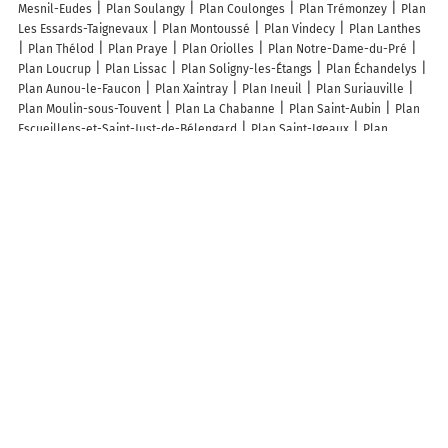
Mesnil-Eudes
Plan Soulangy
Plan Coulonges
Plan Trémonzey
Plan
Les Essards-Taignevaux
Plan Montoussé
Plan Vindecy
Plan Lanthes
Plan Thélod
Plan Praye
Plan Oriolles
Plan Notre-Dame-du-Pré
Plan Loucrup
Plan Lissac
Plan Soligny-les-Étangs
Plan Échandelys
Plan Aunou-le-Faucon
Plan Xaintray
Plan Ineuil
Plan Suriauville
Plan Moulin-sous-Touvent
Plan La Chabanne
Plan Saint-Aubin
Plan
Escueillens-et-Saint-Just-de-Bélengard
Plan Saint-Igeaux
Plan
Faverolles
Plan Chaveroche
Plan Giey-sur-Aujon
Plan Chalaines
Plan Saint-Marcelin-de-Cray
Plan Haution
Plan Champigny-sous-
Varennes
Plan Le Mazis
Plan Belloy-Saint-Léonard
Plan Charleval
Plan Plovan
Plan La Valla-sur-Rochefort
Lieux à découvrir à Gathemo
Mairie - Gathemo
Cimetière De Gathemo
La Manchevrette
Ledos
Louis
Trudgill Graham
Gathemo Loisirs Et Animations
Comite Des
Fêtes De Perriers En Beauficel
Regain
Play Sud Manche.Com
Adiese
Les Vit' Greniers
Ass Com
Miguel Lecarpentier
Ferme les Gouts et
les Couleurs
Les lieux populaires à Gathemo
La Goulaiserie Naturist Gite
A découvrir autour de Gathemo