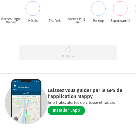
Bornes Engie
Bornes Plug
Hôtels
TheFork
Parking
Supermarché
Vianeo
Inn
Laissez vous guider par le GPS de
l'application Mappy
Info trafic, alertes de vitesse et radars
Installer l'App