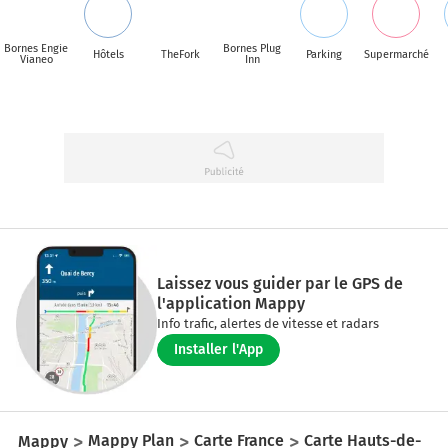
Bornes Engie
Bornes Plug
Hôtels
TheFork
Parking
Supermarché
Vianeo
Inn
Laissez vous guider par le GPS de
l'application Mappy
Info trafic, alertes de vitesse et radars
Installer l'App
Mappy
Mappy Plan
Carte France
Carte Hauts-de-