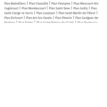
Plan Boinvilliers
Plan Chassillé
Plan Fieulaine
Plan Riencourt-lès-
Cagnicourt
Plan Mondescourt
Plan Saint-Sève
Plan Guilly
Plan
Saint-Cierge-la-Serre
Plan Louzouer
Plan Saint-Martin-du-Tilleul
Plan Évricourt
Plan Ars-les-Favets
Plan Pimorin
Plan Savignac-de-
Nontron
Plan Évigny
Plan Saint-Patrice-de-Claids
Plan Pargny-la-
Dhuys
Plan Saint-Germain-du-Pert
Plan Saint-Just
Plan Brias
Plan
Palneca
Plan Fenouillet
Plan Carrère
Plan Donnelay
Plan
Noirémont
Plan La Grange
Plan Quimper
Plan Bougé-Chambalud
Plan Berchères-les-Pierres
Plan Brie
Lieux à découvrir à Villers-l'Hôpital
Mairie - Villers-l'Hôpital
Église Catholique Saint-Jean-Baptiste
Église
Saint-Jean-Baptiste
Cimetière De Villers-l'Hôpital
Complexe Sportif
Intercommunal
Sénéchal Bernard
Ecole élémentaire RPI 34
Terres
Saint Jean
Club Du 3Eme Age De Villers L'Hopital
Independance
Concept Car
Villers Animations Loisirs
Atelier Hybrid Music
Parmentier Canneson Christophe
Cps Energies
Transports
Estalifontains
A découvrir autour de Villers-l'Hôpital
Les Marais de Gennes
Info-trafic en France