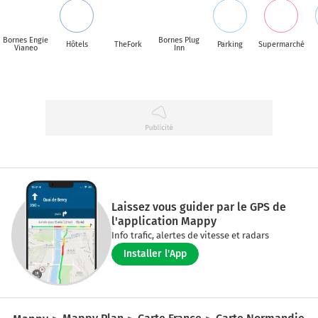
Bornes Engie
Bornes Plug
Hôtels
TheFork
Parking
Supermarché
Vianeo
Inn
Laissez vous guider par le GPS de
l'application Mappy
Info trafic, alertes de vitesse et radars
Installer l'App