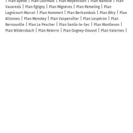
Plan Ayette
Plan Lourmais
Plan Moyencourt
Plan Nantillé
Plan
Vauxrezis
Plan Égligny
Plan Mignères
Plan Rémeling
Plan
Lagnicourt-Marcel
Plan Hommert
Plan Bertrambois
Plan Bitry
Plan
Allonnes
Plan Menotey
Plan Vasperviller
Plan Lespéron
Plan
Bernouville
Plan Le Pescher
Plan Senlis-le-Sec
Plan Montlevon
Plan Wildersbach
Plan Reterre
Plan Ougney-Douvot
Plan Valernes
Plan Vilosnes-Haraumont
Plan Conchy-sur-Canche
Plan Saint-Cierge-
sous-le-Cheylard
Plan Ginals
Plan Saint-Vaast-en-Chaussée
Plan
Neuville-lès-Decize
Plan Massels
Plan Noroy
Plan Saint-Laurent-
l'Abbaye
Plan Serrigny-en-Bresse
Plan Hautesvignes
Plan
Vertamboz
Plan Boisbergues
Plan Caouënnec-Lanvézéac
Plan
Sempesserre
Lieux à découvrir à Saint-Germain-sous-Cailly
Terrien Electricité
Dessine Ma Maison
Mairie - Saint-Germain-sous-
Cailly
Marchand SAS
Ecole Elémentaire
Delahaye Philippe
Anquetil Couverture
Gevac Normandie
Bht 76 Baray Herondelle Team
La Terre À Portée De Mains
Lightning Pop Rock Orchestra
Station
d'Epuration
La Grange 1868
Insight
A découvrir autour de Saint-Germain-sous-Cailly
Valmartin
Bosc-la-Mer
Grand-Tendos
Colmare
Le Varat
Le Petit
Tendos
Les Bords de Cailly
Le Vert Galant
Le Moulin d'Écalles