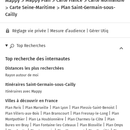
Mappy
Mappy Plan
Carte France
Carte Normandie
Carte Seine-Maritime
Plan Saint-Germain-sous-
Cailly
Réglage vie privée
|
Mesure d’audience
|
Gérer Utiq
Top Recherches
Top recherche des internautes
Distances les plus recherchées
Rayon autour de moi
Itinéraires Saint-Germain-sous-Cailly
Itinéraires avec Mappy
Villes à découvrir en France
Plan Paris
Plan Marseille
Plan Lyon
Plan Plessis-Saint-Benoist
Plan Villers-aux-Bois
Plan Branscourt
Plan Fresnay-le-Long
Plan
Montpothier
Plan La Houblonnière
Plan Charmes-la-Côte
Plan
Bures-en-Bray
Plan Fontaine-les-Coteaux
Plan Blosville
Plan Omps