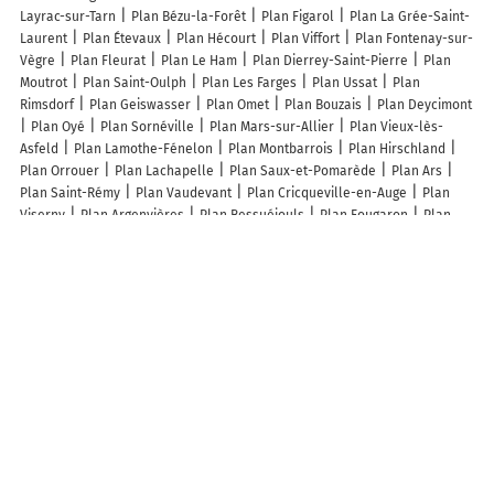
Layrac-sur-Tarn
Plan Bézu-la-Forêt
Plan Figarol
Plan La Grée-Saint-
Laurent
Plan Étevaux
Plan Hécourt
Plan Viffort
Plan Fontenay-sur-
Vègre
Plan Fleurat
Plan Le Ham
Plan Dierrey-Saint-Pierre
Plan
Moutrot
Plan Saint-Oulph
Plan Les Farges
Plan Ussat
Plan
Rimsdorf
Plan Geiswasser
Plan Omet
Plan Bouzais
Plan Deycimont
Plan Oyé
Plan Sornéville
Plan Mars-sur-Allier
Plan Vieux-lès-
Asfeld
Plan Lamothe-Fénelon
Plan Montbarrois
Plan Hirschland
Plan Orrouer
Plan Lachapelle
Plan Saux-et-Pomarède
Plan Ars
Plan Saint-Rémy
Plan Vaudevant
Plan Cricqueville-en-Auge
Plan
Viserny
Plan Argenvières
Plan Bessuéjouls
Plan Fougaron
Plan
Saint-Sulpice-de-Guilleragues
Plan Lonçon
Plan Mangonville
Plan
Saint-Maur-des-Bois
Plan Ameuvelle
Plan Belberaud
Plan Pessac-
sur-Dordogne
Plan Rennes-sur-Loue
Lieux à découvrir à Santeuil
Mairie - Santeuil
Axereal
L'Art Renaissance
Janowicz Manon
Mekaphone
De Sousa Olivier
Église Saint-Georges-Et-Saint-Gilles
Cimetière De Santeuil
Église Saint-Georges-et-Saint-Gilles
Terrain de
Petanque
Aide Aux Jardins Et A La Personne AJP
Jdv91
Angel'Impression 3D
Idges
A découvrir autour de Santeuil
Auneau
Bleury-Saint-Symphorien
Aunainville
Orlu
Senneville