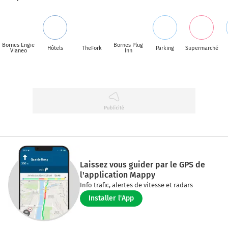
Bornes Engie
Bornes Plug
Hôtels
TheFork
Parking
Supermarché
Vianeo
Inn
Laissez vous guider par le GPS de
l'application Mappy
Info trafic, alertes de vitesse et radars
Installer l'App