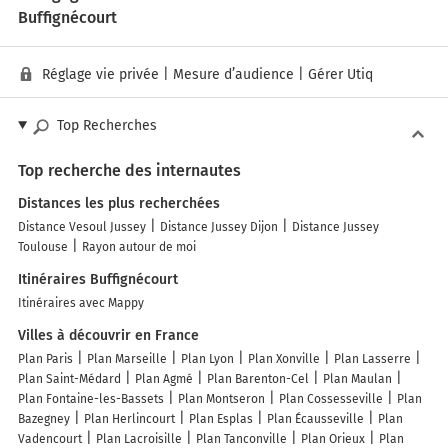
Buffignécourt
Réglage vie privée
|
Mesure d’audience
|
Gérer Utiq
Top Recherches
Top recherche des internautes
Distances les plus recherchées
Distance Vesoul Jussey
Distance Jussey Dijon
Distance Jussey
Toulouse
Rayon autour de moi
Itinéraires Buffignécourt
Itinéraires avec Mappy
Villes à découvrir en France
Plan Paris
Plan Marseille
Plan Lyon
Plan Xonville
Plan Lasserre
Plan Saint-Médard
Plan Agmé
Plan Barenton-Cel
Plan Maulan
Plan Fontaine-les-Bassets
Plan Montseron
Plan Cossesseville
Plan
Bazegney
Plan Herlincourt
Plan Esplas
Plan Écausseville
Plan
Vadencourt
Plan Lacroisille
Plan Tanconville
Plan Orieux
Plan