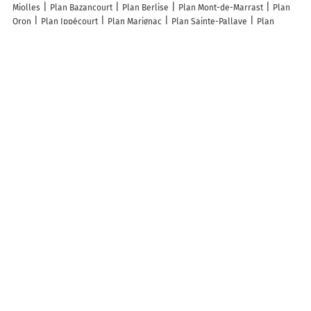
Miolles
Plan Bazancourt
Plan Berlise
Plan Mont-de-Marrast
Plan
Oron
Plan Ippécourt
Plan Marignac
Plan Sainte-Pallaye
Plan
Bessins
Plan Estirac
Plan Avosnes
Plan Sainte-Vaubourg
Plan
Valmunster
Plan Foucaucourt-Hors-Nesle
Plan Courlon
Plan
Boutteville
Plan Mascaras
Plan Dampvitoux
Plan Villers-devant-Dun
Plan Fossemanant
Plan Gibercourt
Plan Amarens
Plan Lalanne
Plan Hem
Plan Barbâtre
Plan Thurins
Plan Pont-Hébert
Plan
Limetz-Villez
Plan Grosley-sur-Risle
Plan Saint-Martin-lès-Langres
Lieux à découvrir à Buffignécourt
SARL POTHIER Jérôme
Église De La Nativité-De-Notre-Dame
Cimetière
De Buffignécourt
Perrin Bernard
Association Des Fetes De
Buffignecourt
Comité Des Fêtes De Buffignecourt
Schokker Schokker
Van Arkel David
A découvrir autour de Buffignécourt
La Gare
Hatre
Info-trafic en France
Info trafic
Pistes cyclables en France
Plan des pistes cyclables
Carte Pistes cyclables Jussey