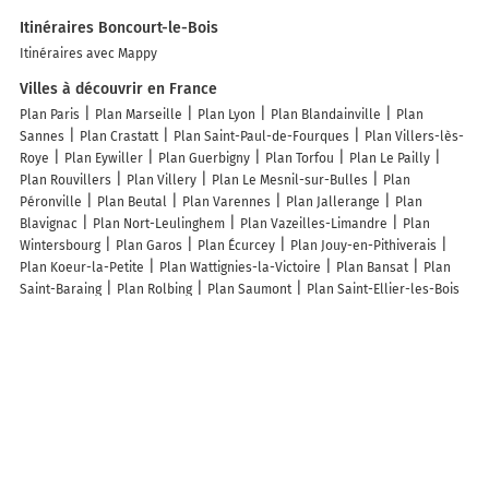
Itinéraires Boncourt-le-Bois
Itinéraires avec Mappy
Villes à découvrir en France
Plan Paris
Plan Marseille
Plan Lyon
Plan Blandainville
Plan
Sannes
Plan Crastatt
Plan Saint-Paul-de-Fourques
Plan Villers-lès-
Roye
Plan Eywiller
Plan Guerbigny
Plan Torfou
Plan Le Pailly
Plan Rouvillers
Plan Villery
Plan Le Mesnil-sur-Bulles
Plan
Péronville
Plan Beutal
Plan Varennes
Plan Jallerange
Plan
Blavignac
Plan Nort-Leulinghem
Plan Vazeilles-Limandre
Plan
Wintersbourg
Plan Garos
Plan Écurcey
Plan Jouy-en-Pithiverais
Plan Koeur-la-Petite
Plan Wattignies-la-Victoire
Plan Bansat
Plan
Saint-Baraing
Plan Rolbing
Plan Saumont
Plan Saint-Ellier-les-Bois
Plan Citerne
Plan Pommier
Plan Freix-Anglards
Plan Russy-
Bémont
Plan Saint-Jean-sur-Moivre
Plan Canteloup
Plan Viller
Plan Cemboing
Plan Cavarc
Plan Flagey
Plan Cahuzac-sur-Adour
Plan Anrosey
Plan Château-l'Hermitage
Plan Saint-François-Lacroix
Plan Halstroff
Plan Gourgue
Plan Saint-Égrève
Plan Les Martres-
d'Artière
Plan Saint-Nicolas-du-Tertre
Plan Geüs-d'Oloron
Lieux à découvrir à Boncourt-le-Bois
Guingand et Fils SARL
MB Aéro
Mairie - Boncourt-le-Bois
Aire de