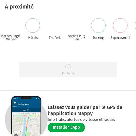
A proximité
Bornes Engie
Bornes Plug
Hôtels
TheFork
Parking
Supermarché
Vianeo
Inn
Laissez vous guider par le GPS de
l'application Mappy
Info trafic, alertes de vitesse et radars
Installer l'App