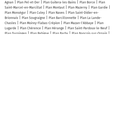
Agnan
Plan Pel-et-Der
Plan Guitera-les-Bains
Plan Borce
Plan
Saint-Marcel-en-Marcillat
Plan Montaut
Plan Mazerny
Plan Gardie
Plan Monségur
Plan Culey
Plan Naves
Plan Saint-Didier-en-
Brionnais
Plan Sougraigne
Plan Barcillonnette
Plan La Lande-
Chasles
Plan Moirey-Flabas-Crépion
Plan Mazan-l'Abbaye
Plan
Lugarde
Plan Chérence
Plan Hérange
Plan Saint-Pardoux-le-Neuf
Plan Durningen
Plan Rebigue
Plan Barby
Plan Nançois-sur-Ornain
Plan Norolles
Plan Rémeling
Plan L'Hôpital-le-Mercier
Plan
Bosmont-sur-Serre
Plan Chéry-Chartreuve
Plan Omécourt
Plan
Flaujac-Gare
Plan Morlet
Plan Casevecchie
Plan La Panouse
Plan
Auriac
Plan Épron
Plan Autechaux
Plan Champdeuil
Lieux à découvrir à Montépilloy
Taf
Mairie - Montépilloy
Tersen
La Cour Verte
Église
Cimetière De
Montépilloy
Église Saint-Jean-Baptiste de Montépilloy
Les Chambres
d'hôtes d'Elisabeth
Karine Vallade
Association Sportive Du Golf De
Raray
Rover Way
Amis Renouveau Chateau Restauration
Château De
Montépilloy
De La Tour
Denis Chevalier Expertise Comptable DCE
Les lieux populaires à Montépilloy
Chambre d'Elisabeth à la Ferme
A découvrir autour de Montépilloy