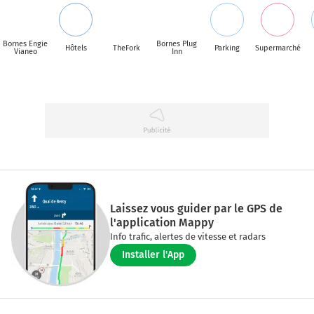
Bornes Engie
Bornes Plug
Hôtels
TheFork
Parking
Supermarché
Vianeo
Inn
Laissez vous guider par le GPS de
l'application Mappy
Info trafic, alertes de vitesse et radars
Installer l'App