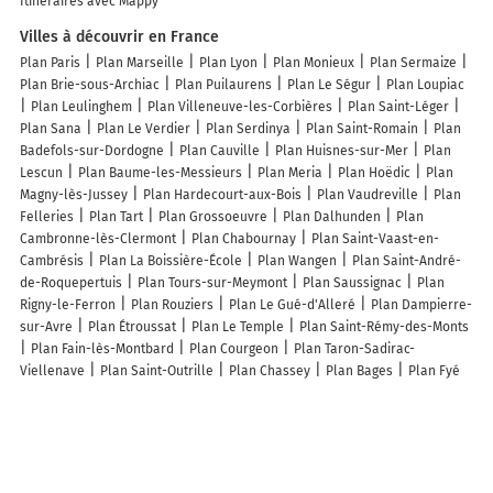
Itinéraires avec Mappy
Villes à découvrir en France
Plan Paris
Plan Marseille
Plan Lyon
Plan Monieux
Plan Sermaize
Plan Brie-sous-Archiac
Plan Puilaurens
Plan Le Ségur
Plan Loupiac
Plan Leulinghem
Plan Villeneuve-les-Corbières
Plan Saint-Léger
Plan Sana
Plan Le Verdier
Plan Serdinya
Plan Saint-Romain
Plan
Badefols-sur-Dordogne
Plan Cauville
Plan Huisnes-sur-Mer
Plan
Lescun
Plan Baume-les-Messieurs
Plan Meria
Plan Hoëdic
Plan
Magny-lès-Jussey
Plan Hardecourt-aux-Bois
Plan Vaudreville
Plan
Felleries
Plan Tart
Plan Grossoeuvre
Plan Dalhunden
Plan
Cambronne-lès-Clermont
Plan Chabournay
Plan Saint-Vaast-en-
Cambrésis
Plan La Boissière-École
Plan Wangen
Plan Saint-André-
de-Roquepertuis
Plan Tours-sur-Meymont
Plan Saussignac
Plan
Rigny-le-Ferron
Plan Rouziers
Plan Le Gué-d'Alleré
Plan Dampierre-
sur-Avre
Plan Étroussat
Plan Le Temple
Plan Saint-Rémy-des-Monts
Plan Fain-lès-Montbard
Plan Courgeon
Plan Taron-Sadirac-
Viellenave
Plan Saint-Outrille
Plan Chassey
Plan Bages
Plan Fyé
Lieux à découvrir à Campigneulles-les-Grandes
Commerçants de Campigneulles-les-Grandes
Laure Bourely
De
l'abeille au fruit à Champigneulles les grandes
Marie-Camille Vasseur
Ginjoyaki
Mairie - Campigneulles-les-Grandes
Association Diocésaine